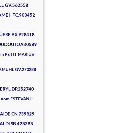
LL GV.562558
AME II FC.900452
UERE BX.928418
OUDOU IO.930589
om PETIT MARIUS
CKMUHL GV.270288
ERYL DP.252740
 nom ESTEVAN II
GAIDE CN.739829
ALDI SB.428388