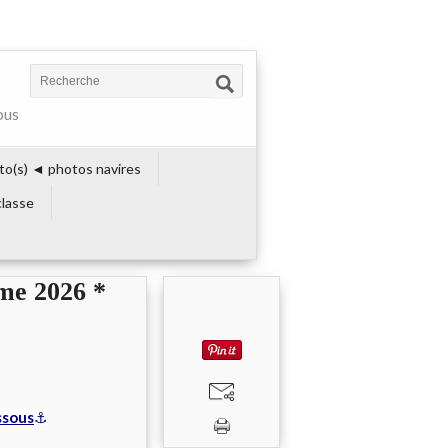
ous
to(s) ◄ photos navires
lasse
ime 2026 *
ssous
⚓