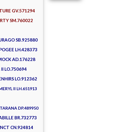
NTURE GV.571294
ERTY SM.760022
FURAGO SB.925880
APOGEE LH.428373
MOCK AD.176228
II LO.750694
ENHIRS LO.912362
ERYL II LH.651913
STARANA DP.489950
ABILLE BR.732773
TINCT CN.924814