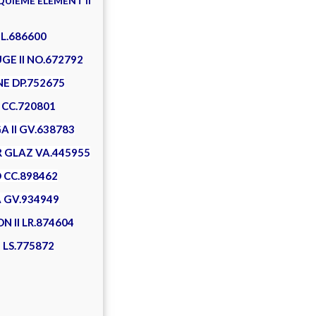
NQUIEME ELEMENT II
BL.686600
GE II NO.672792
NE DP.752675
 CC.720801
A II GV.638783
R GLAZ VA.445955
 CC.898462
A GV.934949
 II LR.874604
 LS.775872