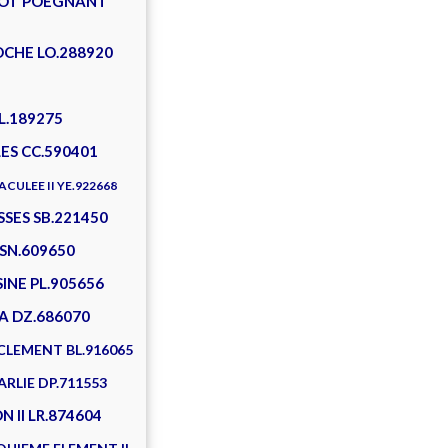
TCHOT POEGNANT
OCHE LO.288920
L.189275
LES CC.590401
CULEE II YE.922668
SSES SB.221450
SN.609650
INE PL.905656
IA DZ.686070
CLEMENT BL.916065
RLIE DP.711553
 II LR.874604