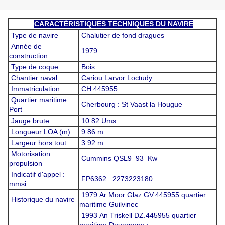
CARACTÉRISTIQUES TECHNIQUES DU NAVIRE
Type de navire
Chalutier de fond dragues
Année de
1979
construction
Type de coque
Bois
Chantier naval
Cariou Larvor Loctudy
Immatriculation
CH.445955
Quartier maritime :
Cherbourg : St Vaast la Hougue
Port
Jauge brute
10.82 Ums
Longueur LOA (m)
9.86 m
Largeur hors tout
3.92 m
Motorisation
Cummins QSL9 93 Kw
propulsion
Indicatif d'appel :
FP6362 : 2273223180
mmsi
1979 Ar Moor Glaz GV.445955 quartier
Historique du navire
maritime Guilvinec
1993 An Triskell DZ.445955 quartier