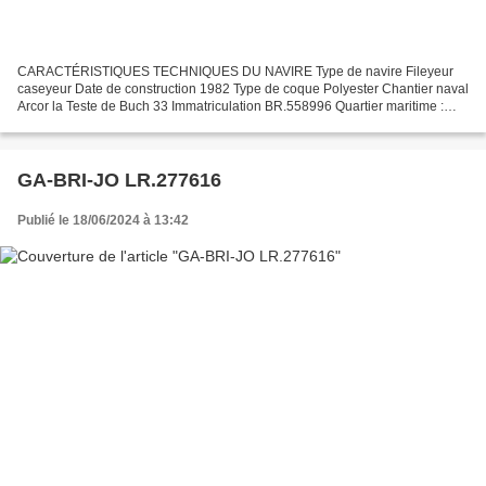
CARACTÉRISTIQUES TECHNIQUES DU NAVIRE Type de navire Fileyeur
caseyeur Date de construction 1982 Type de coque Polyester Chantier naval
Arcor la Teste de Buch 33 Immatriculation BR.558996 Quartier maritime :
Port Brest Jauge brute 24.21 Tx Longueur LOA...
GA-BRI-JO LR.277616
Publié le 18/06/2024 à 13:42