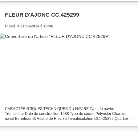
FLEUR D'AJONC CC.425299
Publié le 11/06/2024 à 10:40
CARACTÉRISTIQUES TECHNIQUES DU NAVIRE Type de navire
Trémailleur Date de construction 1988 Type de coque Polyester Chantier
naval Bénéteau St Hilaire de Riez 85 Immatriculation CC.425299 Quartier
maritime Concarneau Jauge brute 16.66 Tx Longueur LOA (m)...