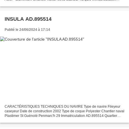
CN.934704 Quartier maritime : Port Caen :...
INSULA AD.895514
Publié le 24/06/2024 à 17:14
CARACTÉRISTIQUES TECHNIQUES DU NAVIRE Type de navire Fileyeur
caseyeur Date de construction 2002 Type de coque Polyester Chantier naval
Plastimer St Guénolé Penmarc'h 29 Immatriculation AD.895514 Quartier
maritime Audierne Jauge brute 4.39 Tx Longueur...