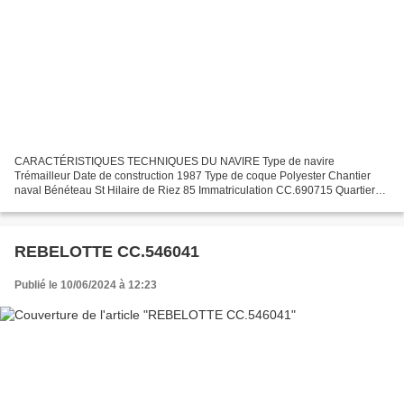
CARACTÉRISTIQUES TECHNIQUES DU NAVIRE Type de navire
Trémailleur Date de construction 1987 Type de coque Polyester Chantier
naval Bénéteau St Hilaire de Riez 85 Immatriculation CC.690715 Quartier
maritime Concarneau Jauge brute 8.35 Tx Longueur LOA (m)...
REBELOTTE CC.546041
Publié le 10/06/2024 à 12:23