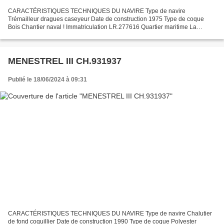
CARACTÉRISTIQUES TECHNIQUES DU NAVIRE Type de navire
Trémailleur dragues caseyeur Date de construction 1975 Type de coque
Bois Chantier naval ! Immatriculation LR.277616 Quartier maritime La
Rochelle Jauge brute 8.96 Tx Longueur LOA (m) 11.60 m Largeur...
MENESTREL III CH.931937
Publié le 18/06/2024 à 09:31
CARACTÉRISTIQUES TECHNIQUES DU NAVIRE Type de navire Chalutier
de fond coquillier Date de construction 1990 Type de coque Polyester