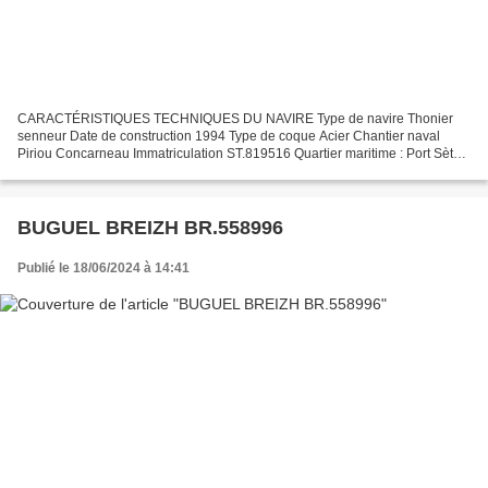
CARACTÉRISTIQUES TECHNIQUES DU NAVIRE Type de navire Thonier
senneur Date de construction 1994 Type de coque Acier Chantier naval
Piriou Concarneau Immatriculation ST.819516 Quartier maritime : Port Sète
Jauge brute 209.90 Tx Longueur LOA (m) 41.92 m...
BUGUEL BREIZH BR.558996
Publié le 18/06/2024 à 14:41