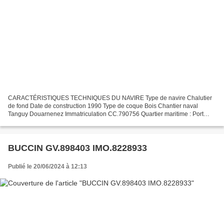
CARACTÉRISTIQUES TECHNIQUES DU NAVIRE Type de navire Chalutier
de fond Date de construction 1990 Type de coque Bois Chantier naval
Tanguy Douarnenez Immatriculation CC.790756 Quartier maritime : Port
Concarneau Jauge brute 49.54 Tx Longueur LOA (m) 15.30...
BUCCIN GV.898403 IMO.8228933
Publié le 20/06/2024 à 12:13