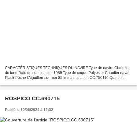
CARACTÉRISTIQUES TECHNIQUES DU NAVIRE Type de navire Chalutier
de fond Date de construction 1989 Type de coque Polyester Chantier naval
Plasti-Pêche l'Aiguillon-sur-mer 85 Immatriculation CC.750110 Quartier
maritime Concarneau Jauge brute 35.00 Tx Longueur...
ROSPICO CC.690715
Publié le 10/06/2024 à 12:32