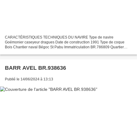
CARACTÉRISTIQUES TECHNIQUES DU NAVIRE Type de navire
Goémonier caseyeur dragues Date de construction 1991 Type de coque
Bois Chantier naval Bégoc St Pabu Immatriculation BR.786809 Quartier
maritime Brest Jauge brute 9.70 Tx Longueur LOA (m) 10.70 m Largeur...
BARR AVEL BR.938636
Publié le 14/06/2024 à 13:13