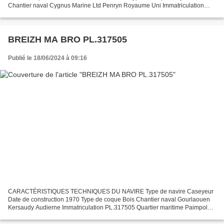
Chantier naval Cygnus Marine Ltd Penryn Royaume Uni Immatriculation
CH.931937 Quartier maritime Cherbourg - Saint Vaast...
BREIZH MA BRO PL.317505
Publié le 18/06/2024 à 09:16
CARACTÉRISTIQUES TECHNIQUES DU NAVIRE Type de navire Caseyeur
Date de construction 1970 Type de coque Bois Chantier naval Gourlaouen
Kersaudy Audierne Immatriculation PL.317505 Quartier maritime Paimpol
Jauge brute 48.24 Tx Longueur LOA (m) 17.94 m Largeur...