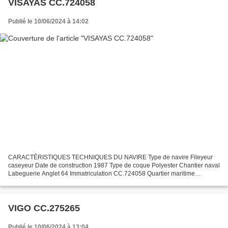
VISAYAS CC.724058
Publié le 10/06/2024 à 14:02
CARACTÉRISTIQUES TECHNIQUES DU NAVIRE Type de navire Fileyeur
caseyeur Date de construction 1987 Type de coque Polyester Chantier naval
Labeguerie Anglet 64 Immatriculation CC.724058 Quartier maritime
Concarneau Jauge brute 5.85 Tx Longueur LOA (m) 8.41...
VIGO CC.275265
Publié le 10/06/2024 à 13:04