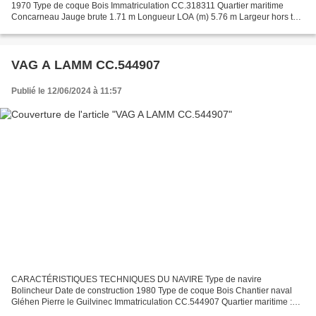
1970 Type de coque Bois Immatriculation CC.318311 Quartier maritime
Concarneau Jauge brute 1.71 m Longueur LOA (m) 5.76 m Largeur hors tout
2.10 m Motorisation propulsion 22 Kw Historique du navire...
VAG A LAMM CC.544907
Publié le 12/06/2024 à 11:57
CARACTÉRISTIQUES TECHNIQUES DU NAVIRE Type de navire
Bolincheur Date de construction 1980 Type de coque Bois Chantier naval
Gléhen Pierre le Guilvinec Immatriculation CC.544907 Quartier maritime :
Port Concarneau Jauge brute 28.63 Tx Longueur LOA (m)...