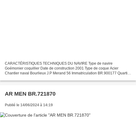
CARACTÉRISTIQUES TECHNIQUES DU NAVIRE Type de navire
Goémonier coquillier Date de construction 2001 Type de coque Acier
Chantier naval Bourlieux J.P Merand 56 Immatriculation BR.900177 Quartier
maritime Brest Jauge brute 18.44 Tx Longueur LOA (m) 11.96...
AR MEN BR.721870
Publié le 14/06/2024 à 14:19