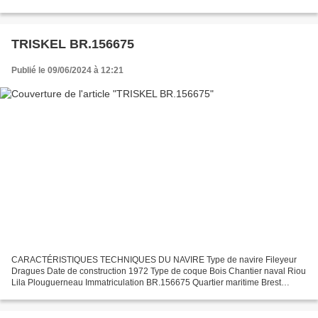
Brest Jauge brute 22.74 Tx Longueur LOA (m) 12.70...
TRISKEL BR.156675
Publié le 09/06/2024 à 12:21
CARACTÉRISTIQUES TECHNIQUES DU NAVIRE Type de navire Fileyeur
Dragues Date de construction 1972 Type de coque Bois Chantier naval Riou
Lila Plouguerneau Immatriculation BR.156675 Quartier maritime Brest
Jauge brute 6.66 Tx Longueur LOA (m) 8.20 m Largeur...