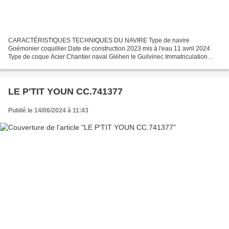
CARACTÉRISTIQUES TECHNIQUES DU NAVIRE Type de navire
Goémonier coquillier Date de construction 2023 mis à l'eau 11 avril 2024
Type de coque Acier Chantier naval Gléhen le Guilvinec Immatriculation
BR.938636 Quartier maritime Brest Jauge brute 26.68 Ums...
LE P'TIT YOUN CC.741377
Publié le 14/06/2024 à 11:43