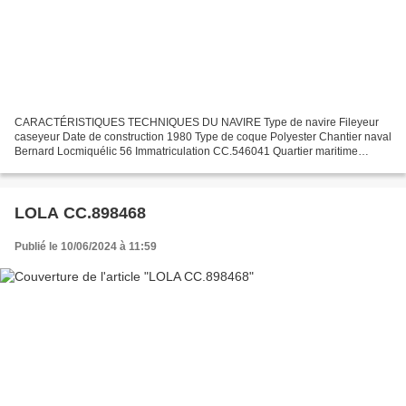
CARACTÉRISTIQUES TECHNIQUES DU NAVIRE Type de navire Fileyeur
caseyeur Date de construction 1980 Type de coque Polyester Chantier naval
Bernard Locmiquélic 56 Immatriculation CC.546041 Quartier maritime
Concarneau Jauge brute 5.70 Tx Longueur LOA (m)...
LOLA CC.898468
Publié le 10/06/2024 à 11:59