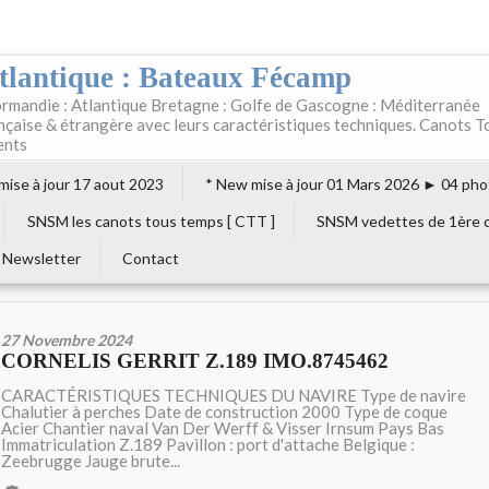
tlantique : Bateaux Fécamp
rmandie : Atlantique Bretagne : Golfe de Gascogne : Méditerranée
ançaise & étrangère avec leurs caractéristiques techniques. Canots T
ents
 mise à jour 17 aout 2023
* New mise à jour 01 Mars 2026 ► 04 pho
SNSM les canots tous temps [ CTT ]
SNSM vedettes de 1ère c
Newsletter
Contact
27 Novembre 2024
CORNELIS GERRIT Z.189 IMO.8745462
CARACTÉRISTIQUES TECHNIQUES DU NAVIRE Type de navire
Chalutier à perches Date de construction 2000 Type de coque
Acier Chantier naval Van Der Werff & Visser Irnsum Pays Bas
Immatriculation Z.189 Pavillon : port d'attache Belgique :
Zeebrugge Jauge brute...