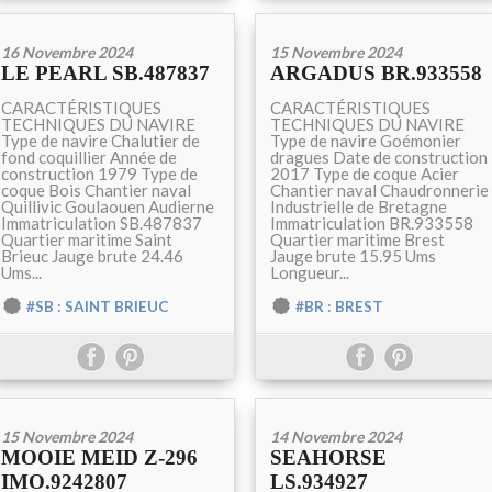
16 Novembre 2024
15 Novembre 2024
LE PEARL SB.487837
ARGADUS BR.933558
CARACTÉRISTIQUES
CARACTÉRISTIQUES
TECHNIQUES DU NAVIRE
TECHNIQUES DU NAVIRE
Type de navire Chalutier de
Type de navire Goémonier
fond coquillier Année de
dragues Date de construction
construction 1979 Type de
2017 Type de coque Acier
coque Bois Chantier naval
Chantier naval Chaudronnerie
Quillivic Goulaouen Audierne
Industrielle de Bretagne
Immatriculation SB.487837
Immatriculation BR.933558
Quartier maritime Saint
Quartier maritime Brest
Brieuc Jauge brute 24.46
Jauge brute 15.95 Ums
Ums...
Longueur...
#SB : SAINT BRIEUC
#BR : BREST
15 Novembre 2024
14 Novembre 2024
MOOIE MEID Z-296
SEAHORSE
IMO.9242807
LS.934927