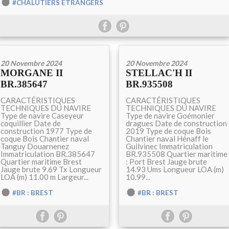
#CHALUTIERS ETRANGERS
20 Novembre 2024
20 Novembre 2024
MORGANE II
STELLAC'H II
BR.385647
BR.935508
CARACTÉRISTIQUES
CARACTÉRISTIQUES
TECHNIQUES DU NAVIRE
TECHNIQUES DU NAVIRE
Type de navire Caseyeur
Type de navire Goémonier
coquillier Date de
dragues Date de construction
construction 1977 Type de
2019 Type de coque Bois
coque Bois Chantier naval
Chantier naval Hénaff le
Tanguy Douarnenez
Guilvinec Immatriculation
Immatriculation BR.385647
BR.935508 Quartier maritime
Quartier maritime Brest
: Port Brest Jauge brute
Jauge brute 9.69 Tx Longueur
14.93 Ums Longueur LOA (m)
LOA (m) 11.00 m Largeur...
10.99...
#BR : BREST
#BR : BREST