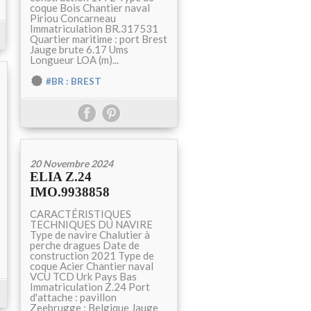
coque Bois Chantier naval
Piriou Concarneau
Immatriculation BR.317531
Quartier maritime : port Brest
Jauge brute 6.17 Ums
Longueur LOA (m)...
#BR : BREST
20 Novembre 2024
ELIA Z.24
IMO.9938858
CARACTÉRISTIQUES
TECHNIQUES DU NAVIRE
Type de navire Chalutier à
perche dragues Date de
construction 2021 Type de
coque Acier Chantier naval
VCU TCD Urk Pays Bas
Immatriculation Z.24 Port
d'attache : pavillon
Zeebrugge : Belgique Jauge