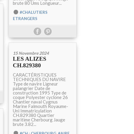
brute 80 Ums Longueur...
#CHALUTIERS
ETRANGERS
15 Novembre 2024
LES ALIZES
CH.829380
CARACTÉRISTIQUES
TECHNIQUES DU NAVIRE
Type de navire Ligneur
palangrier Date de
construction 1995 Type de
coque Polyester cyclone 26
Chantier naval Cygnus
Marine Falmouth Royaume-
Uni Immatriculation
CH.829380 Quartier
maritime Cherbourg Jauge
brute 3.82...
,
#CH : CHERBOURG
#AIRE