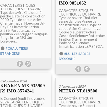
IMO.9851062
CARACTÉRISTIQUES
TECHNIQUES DU NAVIRE
CARACTÉRISTIQUES
Type de navire Chalutier à
TECHNIQUES DU NAVIRE
perche Date de construction
Type de navire Chalutier
2000 Type de coque Acier
senne danoise Année de
Chantier naval Hoekman Urk
construction 2017 Type de
Pay Bas Immatriculation
coque Acier Chantier naval
Z.296 Port d'attache :
Coque & superstructure
pavillon Zeebrugge : Belgique
Casco Sectiebouw Rotterdam
Jauge brute 393 Ums
Finition & aménagement
Longueur...
Padmos Stellendam
Immatriculation LS.934927...
#CHALUTIERS
ETRANGERS
#LS : LES SABLES
D'OLONNE
8 Novembre 2024
KRAKEN MX.935909
7 Novembre 2024
[2] IMO.8574241
NEEXO ST.819500
le Conquet jeudi 7 novembre
CARACTÉRISTIQUES
2024 CARACTÉRISTIQUES
TECHNIQUES DU NAVIRE
TECHNIQUES DU NAVIRE
Type de navire Support