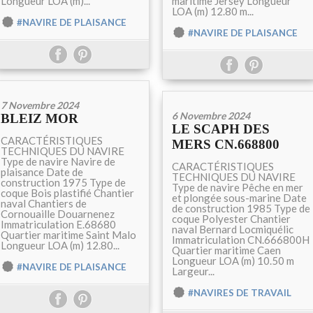
Longueur LOA (m)...
maritime Jersey Longueur
LOA (m) 12.80 m...
#NAVIRE DE PLAISANCE
#NAVIRE DE PLAISANCE
7 Novembre 2024
6 Novembre 2024
BLEIZ MOR
LE SCAPH DES
CARACTÉRISTIQUES
MERS CN.668800
TECHNIQUES DU NAVIRE
Type de navire Navire de
CARACTÉRISTIQUES
plaisance Date de
TECHNIQUES DU NAVIRE
construction 1975 Type de
Type de navire Pêche en mer
coque Bois plastifié Chantier
et plongée sous-marine Date
naval Chantiers de
de construction 1985 Type de
Cornouaille Douarnenez
coque Polyester Chantier
Immatriculation E.68680
naval Bernard Locmiquélic
Quartier maritime Saint Malo
Immatriculation CN.666800H
Longueur LOA (m) 12.80...
Quartier maritime Caen
Longueur LOA (m) 10.50 m
#NAVIRE DE PLAISANCE
Largeur...
#NAVIRES DE TRAVAIL