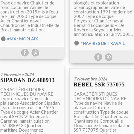
Type de navire Chalutier de
plongée et exploration
fond coquillier Année de
océanographique Date de
construction 2019 mis à l'eau
construction 1991 modernisé
le 9 juin 2020 Type de coque
2007 Type de coque
Acier Chantier naval
Polyester Chantier naval
Chaudronnerie Industrielle de
Bernard Locmiquélic + De
Brest Immatriculation...
Rovère la Seyne sur Mer
Immatriculation ST.819500L...
#MX : MORLAIX
#NAVIRES DE TRAVAIL
7 Novembre 2024
7 Novembre 2024
SIPADAN DZ.488913
REBEL SSR 737075
CARACTÉRISTIQUES
TECHNIQUES DU NAVIRE
CARACTÉRISTIQUES
Type de navire Navire de
TECHNIQUES DU NAVIRE
plaisance Association Sipadan
Type de navire Navire de
Date de construction 1975
plaisance Date de
Type de coque Acier Chantier
construction Type de coque
naval SFCN Villeneuve la
Bois plastifié Chantier naval
Garenne Immatriculation
Chantiers de Cornouaille
DZ.488913 Quartier
Douarnenez Immatriculation
maritime Douarnenez
SSR 737075 Quartier