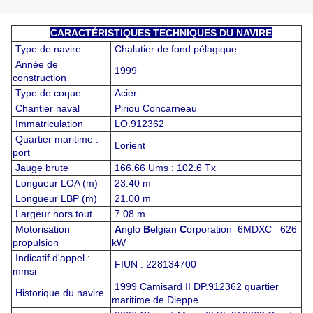
CARACTÉRISTIQUES TECHNIQUES DU NAVIRE
Type de navire
Chalutier de fond pélagique
Année de
1999
construction
Type de coque
Acier
Chantier naval
Piriou Concarneau
Immatriculation
LO.912362
Quartier maritime :
Lorient
port
Jauge brute
166.66 Ums : 102.6 Tx
Longueur LOA (m)
23.40 m
Longueur LBP (m)
21.00 m
Largeur hors tout
7.08 m
Motorisation
A
nglo
B
elgian
C
orporation 6MDXC 626
propulsion
kW
Indicatif d'appel :
FIUN : 228134700
mmsi
1999 Camisard II DP.912362 quartier
Historique du navire
maritime de Dieppe