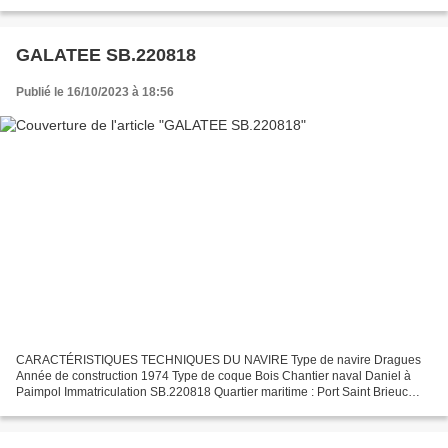
maritime Saint Brieuc Jauge brute 90.14 Tx Longueur...
GALATEE SB.220818
Publié le 16/10/2023 à 18:56
CARACTÉRISTIQUES TECHNIQUES DU NAVIRE Type de navire Dragues
Année de construction 1974 Type de coque Bois Chantier naval Daniel à
Paimpol Immatriculation SB.220818 Quartier maritime : Port Saint Brieuc
Jauge brute 6.74 Ums Longueur LOA (m) 8.96 m Largeur...