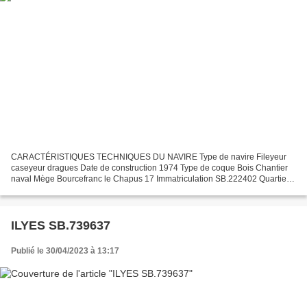
CARACTÉRISTIQUES TECHNIQUES DU NAVIRE Type de navire Fileyeur
caseyeur dragues Date de construction 1974 Type de coque Bois Chantier
naval Mège Bourcefranc le Chapus 17 Immatriculation SB.222402 Quartier
maritime Saint Brieuc Jauge brute 5.07 Tx Longueur...
ILYES SB.739637
Publié le 30/04/2023 à 13:17