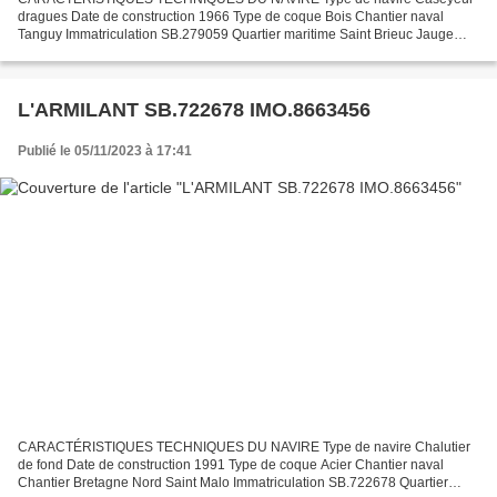
dragues Date de construction 1966 Type de coque Bois Chantier naval
Tanguy Immatriculation SB.279059 Quartier maritime Saint Brieuc Jauge
brute 2.82 Tx Longueur LOA (m) 6.78 m Largeur hors...
L'ARMILANT SB.722678 IMO.8663456
Publié le 05/11/2023 à 17:41
CARACTÉRISTIQUES TECHNIQUES DU NAVIRE Type de navire Chalutier
de fond Date de construction 1991 Type de coque Acier Chantier naval
Chantier Bretagne Nord Saint Malo Immatriculation SB.722678 Quartier