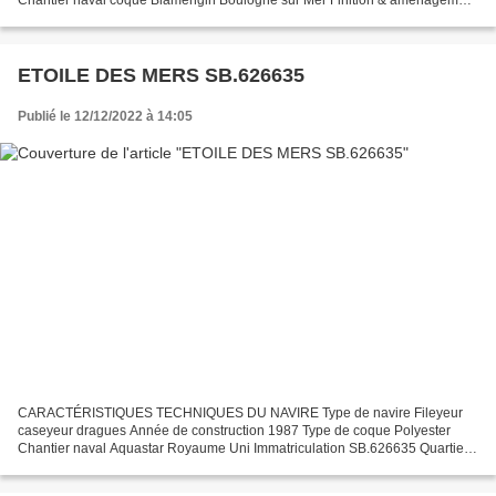
Chantier naval coque Blamengin Boulogne sur Mer Finition & aménagement
Lefèvre & Gosselin Etaples Immatriculation SB.463902...
ETOILE DES MERS SB.626635
Publié le 12/12/2022 à 14:05
CARACTÉRISTIQUES TECHNIQUES DU NAVIRE Type de navire Fileyeur
caseyeur dragues Année de construction 1987 Type de coque Polyester
Chantier naval Aquastar Royaume Uni Immatriculation SB.626635 Quartier
maritime : Port Saint Brieuc : Erquy Jauge brute 12.05...