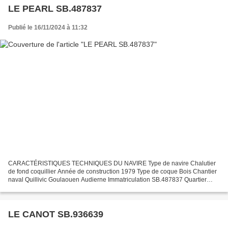
LE PEARL SB.487837
Publié le 16/11/2024 à 11:32
CARACTÉRISTIQUES TECHNIQUES DU NAVIRE Type de navire Chalutier
de fond coquillier Année de construction 1979 Type de coque Bois Chantier
naval Quillivic Goulaouen Audierne Immatriculation SB.487837 Quartier
maritime Saint Brieuc Jauge brute 24.46 Ums...
LE CANOT SB.936639