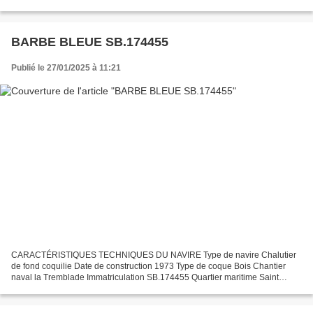
Boulogne sur Mer Immatriculation SB.936383...
BARBE BLEUE SB.174455
Publié le 27/01/2025 à 11:21
CARACTÉRISTIQUES TECHNIQUES DU NAVIRE Type de navire Chalutier
de fond coquilie Date de construction 1973 Type de coque Bois Chantier
naval la Tremblade Immatriculation SB.174455 Quartier maritime Saint
brieuc Jauge brute 9.99 Tx Longueur LOA (m) 11.98...