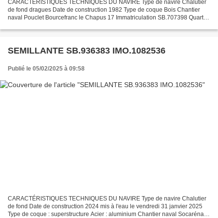
CARACTÉRISTIQUES TECHNIQUES DU NAVIRE Type de navire Chalutier
de fond dragues Date de construction 1982 Type de coque Bois Chantier
naval Pouclet Bourcefranc le Chapus 17 Immatriculation SB.707398 Quartier
maritime : Port Saint Brieuc St Quay Portrieux...
SEMILLANTE SB.936383 IMO.1082536
Publié le 05/02/2025 à 09:58
CARACTÉRISTIQUES TECHNIQUES DU NAVIRE Type de navire Chalutier
de fond Date de construction 2024 mis à l'eau le vendredi 31 janvier 2025
Type de coque : superstructure Acier : aluminium Chantier naval Socarénam