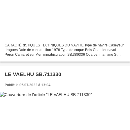
CARACTÉRISTIQUES TECHNIQUES DU NAVIRE Type de navire Caseyeur
dragues Date de construction 1978 Type de coque Bois Chantier naval
Péron Camaret sur Mer Immatriculation SB.386336 Quartier maritime St
Brieuc Jauge brute 6.48 Tx Longueur LOA (m) 9.79 m Largeur...
LE VAELHU SB.711330
Publié le 05/07/2022 à 13:04