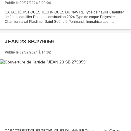
Publié le 09/07/2024 à 09:04
CARACTÉRISTIQUES TECHNIQUES DU NAVIRE Type de navire Chalutier
de fond coquillier Date de construction 2024 Type de coque Polyester
Chantier naval Plastimer Saint Guénolé Penmarc'h Immatriculation
SB.936639 Quartier maritime : Port Saint Brieuc : Erquy...
JEAN 23 SB.279059
Publié le 02/02/2024 à 14:02
CARACTERISTIQUES TECHNIQUES DU NAVIRE Type de navire Caseyeur