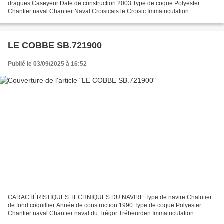
dragues Caseyeur Date de construction 2003 Type de coque Polyester
Chantier naval Chantier Naval Croisicais le Croisic Immatriculation
MX.905651 Quartier maritime : Port Morlaix : Erquy Jauge...
LE COBBE SB.721900
Publié le 03/09/2025 à 16:52
CARACTÉRISTIQUES TECHNIQUES DU NAVIRE Type de navire Chalutier
de fond coquillier Année de construction 1990 Type de coque Polyester
Chantier naval Chantier naval du Trégor Trébeurden Immatriculation
SB.721900 Quartier maritime : port Saint Brieuc Jauge...