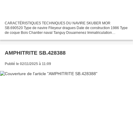
CARACTÉRISTIQUES TECHNIQUES DU NAVIRE SKUBER MOR
SB.690520 Type de navire Fileyeur dragues Date de construction 1986 Type
de coque Bois Chantier naval Tanguy Douarnenez Immatriculation
SB.690520 Quartier maritime Saint Brieuc Jauge brute 19.31 Tx Longueur...
AMPHITRITE SB.428388
Publié le 02/11/2025 à 11:09