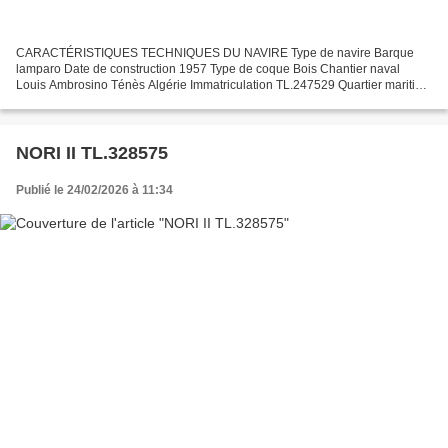
CARACTÉRISTIQUES TECHNIQUES DU NAVIRE Type de navire Barque
lamparo Date de construction 1957 Type de coque Bois Chantier naval
Louis Ambrosino Ténès Algérie Immatriculation TL.247529 Quartier maritime
: Port Toulon : Sanary sur Mer Jauge brute 4.85 Tx...
NORI II TL.328575
Publié le 24/02/2026 à 11:34