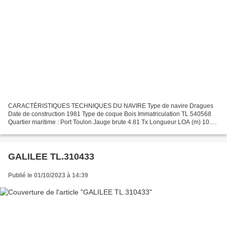
CARACTÉRISTIQUES TECHNIQUES DU NAVIRE Type de navire Dragues
Date de construction 1981 Type de coque Bois Immatriculation TL.540568
Quartier maritime : Port Toulon Jauge brute 4.81 Tx Longueur LOA (m) 10.02
m Largeur hors tout 2.96 m Motorisation propulsion...
GALILEE TL.310433
Publié le 01/10/2023 à 14:39