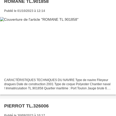
ROMANE TL.901858
Publié le 01/10/2023 à 12:14
CARACTÉRISTIQUES TECHNIQUES DU NAVIRE Type de navire Fileyeur
dragues Date de construction 2001 Type de coque Polyester Chantier naval
! Immatriculation TL.901858 Quartier maritime : Port Toulon Jauge brute 6.75
Tx Longueur LOA (m) 8.50 m Largeur hors...
PIERROT TL.326006
Publié le 30/09/2023 à 10:17