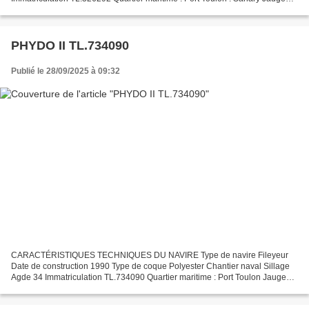
brute 3.08 Tx Longueur LOA (m) 7.79 m Largeur hors tout...
PHYDO II TL.734090
Publié le 28/09/2025 à 09:32
CARACTÉRISTIQUES TECHNIQUES DU NAVIRE Type de navire Fileyeur
Date de construction 1990 Type de coque Polyester Chantier naval Sillage
Agde 34 Immatriculation TL.734090 Quartier maritime : Port Toulon Jauge
brute 3.47 Tx Longueur LOA (m) 9.62 m Largeur...