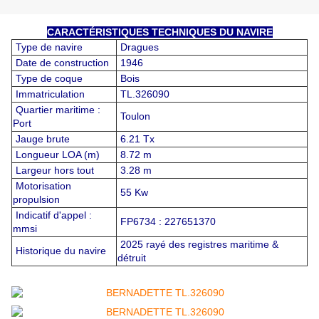
CARACTÉRISTIQUES TECHNIQUES DU NAVIRE
Type de navire
Dragues
Date de construction
1946
Type de coque
Bois
Immatriculation
TL.326090
Quartier maritime :
Toulon
Port
Jauge brute
6.21 Tx
Longueur LOA (m)
8.72 m
Largeur hors tout
3.28 m
Motorisation
55 Kw
propulsion
Indicatif d'appel :
FP6734 : 227651370
mmsi
2025 rayé des registres maritime &
Historique du navire
détruit