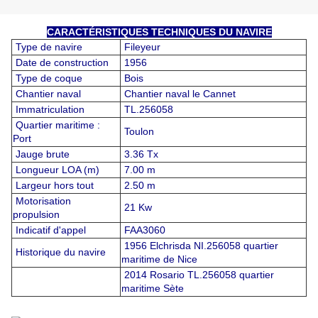
CARACTÉRISTIQUES TECHNIQUES DU NAVIRE
Type de navire
Fileyeur
Date de construction
1956
Type de coque
Bois
Chantier naval
Chantier naval le Cannet
Immatriculation
TL.256058
Quartier maritime :
Toulon
Port
Jauge brute
3.36 Tx
Longueur LOA (m)
7.00 m
Largeur hors tout
2.50 m
Motorisation
21 Kw
propulsion
Indicatif d'appel
FAA3060
1956 Elchrisda NI.256058 quartier
Historique du navire
maritime de Nice
2014 Rosario TL.256058 quartier
maritime Sète