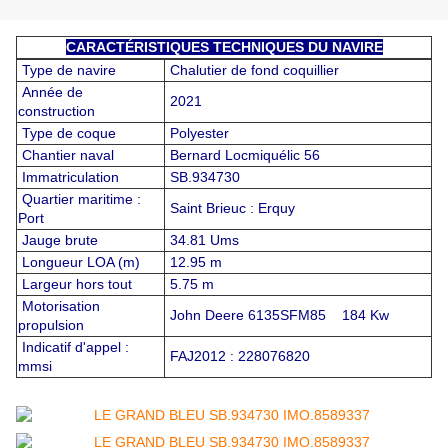
CARACTÉRISTIQUES TECHNIQUES DU NAVIRE
Type de navire
Chalutier de fond coquillier
Année de
2021
construction
Type de coque
Polyester
Chantier naval
Bernard Locmiquélic 56
Immatriculation
SB.934730
Quartier maritime :
Saint Brieuc : Erquy
Port
Jauge brute
34.81 Ums
Longueur LOA (m)
12.95 m
Largeur hors tout
5.75 m
Motorisation
John Deere 6135SFM85 184 Kw
propulsion
Indicatif d'appel :
FAJ2012 : 228076820
mmsi