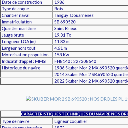
Date de construction
1986
Type de coque
Bois
Chantier naval
Tanguy Douarnenez
Immatriculation
SB.690520
Quartier maritime
Saint Brieuc
Jauge brute
19.31 Tx
Longueur LOA (m)
11.83 m
Largeur hors tout
4.61 m
Motorisation propulsion
158 Kw
Indicatif d'appel : MMSI
FH8140 : 227308640
Historique du navire
1986 Skuber Mor 2 MX.690520 quartie
2014 Skuber Mor 2 SB.690520 quartier
2022 Skuber Mor 2 MX.690520 quartie
CARACTÉRISTIQUES TECHNIQUES DU NAVIRE NOS DRO
Type de navire
Ligneur coquillier
Date de construction
1972