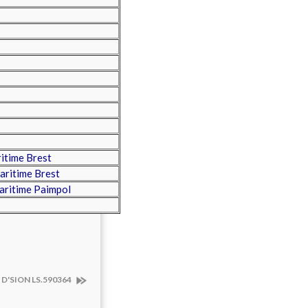
itime Brest
aritime Brest
aritime Paimpol
 D'SION LS.590364