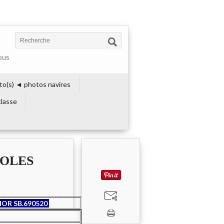
ous
to(s) ◄ photos navires
lasse
ROLES
OR SB.690520