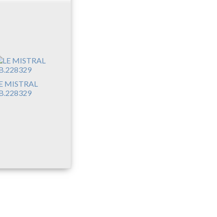
E MISTRAL
B.228329