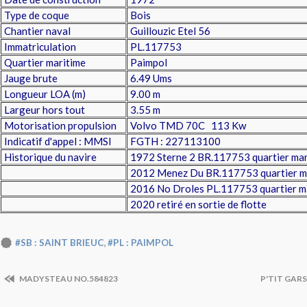
Type de coque
Bois
Chantier naval
Guillouzic Etel 56
Immatriculation
PL.117753
Quartier maritime
Paimpol
Jauge brute
6.49 Ums
Longueur LOA (m)
9.00 m
Largeur hors tout
3.55 m
Motorisation propulsion
Volvo TMD 70C 113 Kw
Indicatif d'appel : MMSI
FGTH : 227113100
Historique du navire
1972 Sterne 2 BR.117753 quartier mar
2012 Menez Du
BR.117753 quartier m
2016 No Droles PL.117753 quartier m
2020 retiré en sortie de flotte
,
#SB : SAINT BRIEUC
#PL : PAIMPOL
MADYSTEAU NO.584823
P'TIT GARS