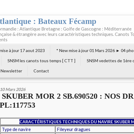
tlantique : Bateaux Fécamp
rmandie : Atlantique Bretagne : Golfe de Gascogne : Méditerranée
ançaise & étrangère avec leurs caractéristiques techniques. Canots T
ents
 mise à jour 17 aout 2023
* New mise à jour 01 Mars 2026 ► 04 pho
SNSM les canots tous temps [ CTT ]
SNSM vedettes de 1ère c
Newsletter
Contact
10 Mars 2026
SKUBER MOR 2 SB.690520 : NOS D
PL:117753
CARACTÉRISTIQUES TECHNIQUES DU NAVIRE SKUBER M
Type de navire
Fileyeur dragues