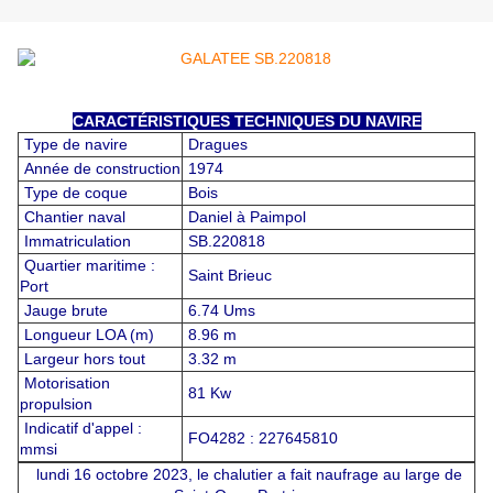
CARACTÉRISTIQUES TECHNIQUES DU NAVIRE
Type de navire
Dragues
Année de construction
1974
Type de coque
Bois
Chantier naval
Daniel à Paimpol
Immatriculation
SB.220818
Quartier maritime :
Saint Brieuc
Port
Jauge brute
6.74 Ums
Longueur LOA (m)
8.96 m
Largeur hors tout
3.32 m
Motorisation
81 Kw
propulsion
Indicatif d'appel :
FO4282 : 227645810
mmsi
lundi 16 octobre 2023, le chalutier a fait naufrage au large de