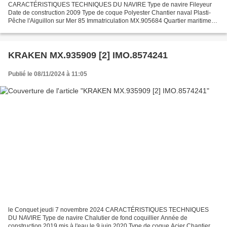
CARACTÉRISTIQUES TECHNIQUES DU NAVIRE Type de navire Fileyeur
Date de construction 2009 Type de coque Polyester Chantier naval Plasti-
Pêche l'Aiguillon sur Mer 85 Immatriculation MX.905684 Quartier maritime
Morlaix : Roscoff Jauge brute 48.04 uMS Longueur...
KRAKEN MX.935909 [2] IMO.8574241
Publié le 08/11/2024 à 11:05
le Conquet jeudi 7 novembre 2024 CARACTÉRISTIQUES TECHNIQUES
DU NAVIRE Type de navire Chalutier de fond coquillier Année de
construction 2019 mis à l'eau le 9 juin 2020 Type de coque Acier Chantier