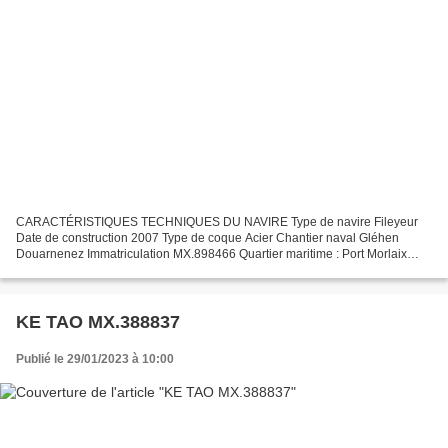
CARACTÉRISTIQUES TECHNIQUES DU NAVIRE Type de navire Fileyeur
Date de construction 2007 Type de coque Acier Chantier naval Gléhen
Douarnenez Immatriculation MX.898466 Quartier maritime : Port Morlaix
Jauge brute 84.97 Ums Longueur LOA (m) 17.00 m Largeur...
KE TAO MX.388837
Publié le 29/01/2023 à 10:00