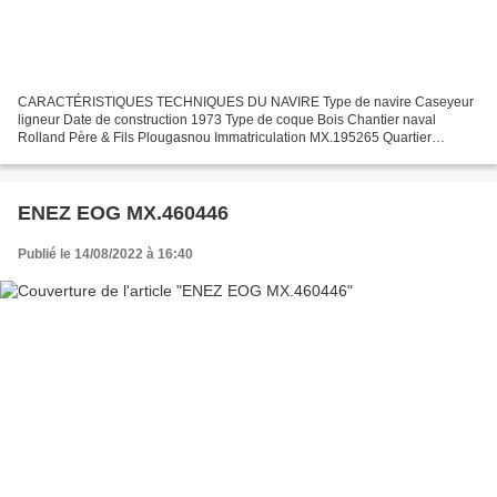
CARACTÉRISTIQUES TECHNIQUES DU NAVIRE Type de navire Caseyeur
ligneur Date de construction 1973 Type de coque Bois Chantier naval
Rolland Père & Fils Plougasnou Immatriculation MX.195265 Quartier
maritime Morlaix Jauge brute 2.70 Tx Longueur LOA (m) 6.75...
ENEZ EOG MX.460446
Publié le 14/08/2022 à 16:40