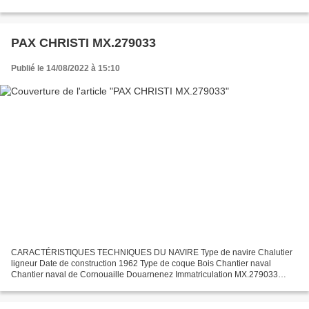
MX.185130 Quartier maritime Morlaix Jauge brute 49.25 Tx...
PAX CHRISTI MX.279033
Publié le 14/08/2022 à 15:10
CARACTÉRISTIQUES TECHNIQUES DU NAVIRE Type de navire Chalutier
ligneur Date de construction 1962 Type de coque Bois Chantier naval
Chantier naval de Cornouaille Douarnenez Immatriculation MX.279033
Quartier maritime Morlaix Jauge brute 4.47 Tx Longueur...