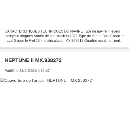
CARACTÉRISTIQUES TECHNIQUES DU NAVIRE Type de navire Fileyeur
caseyeur dragues Année de construction 1971 Type de coque Bois Chantier
naval Stipon le Fret 29 Immatriculation MX.267912 Quartier maritime : port
Morlaix Jauge brute 8.82.Ums Longueur LOA...
NEPTUNE II MX.938272
Publié le 23/11/2023 à 12:47