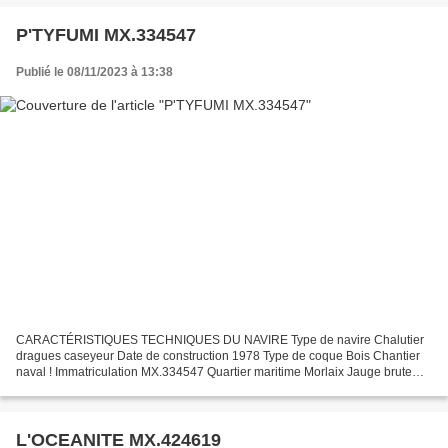
P'TYFUMI MX.334547
Publié le 08/11/2023 à 13:38
CARACTÉRISTIQUES TECHNIQUES DU NAVIRE Type de navire Chalutier
dragues caseyeur Date de construction 1978 Type de coque Bois Chantier
naval ! Immatriculation MX.334547 Quartier maritime Morlaix Jauge brute
4.04 Tx Longueur LOA (m) 7.60 m Largeur hors...
L'OCEANITE MX.424619