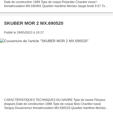
Date de construction 1989 Type de coque Polyester Chantier naval !
Immatriculation MX.690961 Quartier maritime Morlaix Jauge brute 9.57 Tx
Longueur LOA (m) 11.36 m Largeur hors tout 3.64 m...
SKUBER MOR 2 MX.690520
Publié le 29/05/2023 à 10:17
CARACTÉRISTIQUES TECHNIQUES DU NAVIRE Type de navire Fileyeur
dragues Date de construction 1986 Type de coque Bois Chantier naval
Tanguy Douarnenez Immatriculation MX.690520 Quartier maritime Morlaix
Jauge brute 19.31 Tx Longueur LOA (m) 11.83 m Largeur...