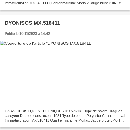
Immatriculation MX.649008 Quartier maritime Morlaix Jauge brute 2.06 Tx
Longueur LOA (m) 5.20 m Largeur hors tout 2.06 m Motorisation...
DYONISOS MX.518411
Publié le 10/11/2023 à 14:42
CARACTÉRISTIQUES TECHNIQUES DU NAVIRE Type de navire Dragues
caseyeur Date de construction 1981 Type de coque Polyester Chantier naval
! Immatriculation MX.518411 Quartier maritime Morlaix Jauge brute 3.40 Tx
Longueur LOA (m) 7.80 m Largeur hors tout...