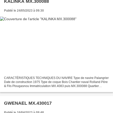
KALINKA MX.300088
Publié le 24/05/2023 à 09:30
CARACTÉRISTIQUES TECHNIQUES DU NAVIRE Type de navire Palangrier
Date de construction 1975 Type de coque Bois Chantier naval Rolland Père
& Fils Plougasnou Immatriculation MX.4083 puis MX.300088 Quartier
maritime Morlaix Jauge brute 48.96 Tx Longueur LOA...
GWENAEL MX.430017
Publié le 16/04/2023 à 09:48