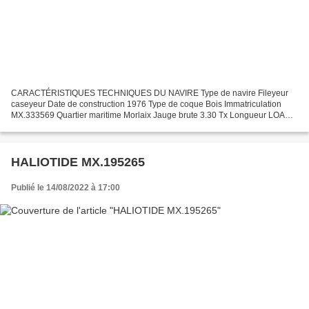
CARACTÉRISTIQUES TECHNIQUES DU NAVIRE Type de navire Fileyeur
caseyeur Date de construction 1976 Type de coque Bois Immatriculation
MX.333569 Quartier maritime Morlaix Jauge brute 3.30 Tx Longueur LOA
(m) 6.25 m Largeur hors tout 2.53 m Motorisation propulsion...
HALIOTIDE MX.195265
Publié le 14/08/2022 à 17:00