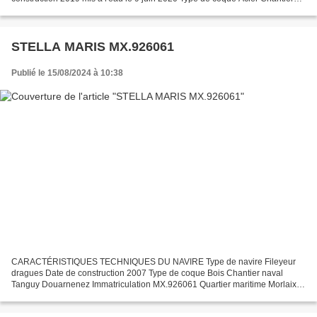
naval Chaudronnerie Industrielle de Brest Immatriculation...
STELLA MARIS MX.926061
Publié le 15/08/2024 à 10:38
CARACTÉRISTIQUES TECHNIQUES DU NAVIRE Type de navire Fileyeur
dragues Date de construction 2007 Type de coque Bois Chantier naval
Tanguy Douarnenez Immatriculation MX.926061 Quartier maritime Morlaix
Jauge brute 11.34 Tx Longueur LOA (m) 9.48 m Largeur...