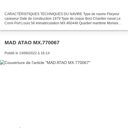
CARACTÉRISTIQUES TECHNIQUES DU NAVIRE Type de navire Fileyeur
caseyeur Date de construction 1979 Type de coque Bois Chantier naval Le
Corre Port Louis 56 Immatriculation MX.460446 Quartier maritime Morlaix
Jauge brute 7.49 Tx Longueur LOA (m) 9.30 m Largeur...
MAD ATAO MX.770067
Publié le 14/08/2022 à 16:14