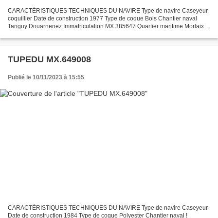
CARACTÉRISTIQUES TECHNIQUES DU NAVIRE Type de navire Caseyeur
coquillier Date de construction 1977 Type de coque Bois Chantier naval
Tanguy Douarnenez Immatriculation MX.385647 Quartier maritime Morlaixt
Jauge brute 9.69 Tx Longueur LOA (m) 11.00 m Largeur...
TUPEDU MX.649008
Publié le 10/11/2023 à 15:55
CARACTÉRISTIQUES TECHNIQUES DU NAVIRE Type de navire Caseyeur
Date de construction 1984 Type de coque Polyester Chantier naval !