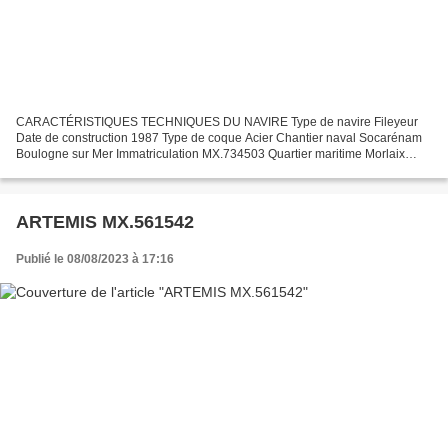
CARACTÉRISTIQUES TECHNIQUES DU NAVIRE Type de navire Fileyeur
Date de construction 1987 Type de coque Acier Chantier naval Socarénam
Boulogne sur Mer Immatriculation MX.734503 Quartier maritime Morlaix
Jauge brute 33.00 Tx Longueur LOA (m) 17.33 m Longueur...
ARTEMIS MX.561542
Publié le 08/08/2023 à 17:16