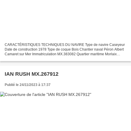
CARACTÉRISTIQUES TECHNIQUES DU NAVIRE Type de navire Caseyeur
Date de construction 1978 Type de coque Bois Chantier naval Péron Albert
Camaret sur Mer Immatriculation MX.383082 Quartier maritime Morlaix
Jauge brute 49.90 Tx Longueur LOA (m) 19.17 m Largeur...
IAN RUSH MX.267912
Publié le 24/11/2023 à 17:37