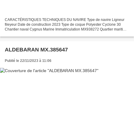
CARACTÉRISTIQUES TECHNIQUES DU NAVIRE Type de navire Ligneur
fileyeur Date de construction 2023 Type de coque Polyester Cyclone 30
Chantier naval Cygnus Marine Immatriculation MX938272 Quartier maritime
Morlaix Jauge brute 5.31 Ums Longueur LOA (m) 9.15...
ALDEBARAN MX.385647
Publié le 22/11/2023 à 11:06