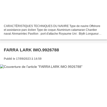
CARACTÉRISTIQUES TECHNIQUES DU NAVIRE Type de navire Offshore
et assistance parc éolien Type de coque Aluminium catamaran Chantier
naval Alnmarintec Pavillon : port d'attache Royaume Uni : Blyth Longueur
LOA (m) 14.50 m Largeur hors tout 5.00 Motorisation...
FARRA LARK IMO.9926788
Publié le 17/09/2023 à 14:59