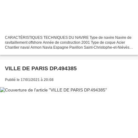
CARACTÉRISTIQUES TECHNIQUES DU NAVIRE Type de navire Navire de
ravitaillement offshore Année de construction 2001 Type de coque Acier
Chantier naval Armon Navia Espagne Pavillon Saint-Christophe-et-Niévès
Jauge brute 293 Tx Longueur LOA (m) 30.62 m Largeur...
VILLE DE PARIS DP.494385
Publié le 17/01/2021 à 20:08