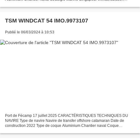
FC.939408W Pavillon : port d'attache France :...
TSM WINDCAT 54 IMO.9973107
Publié le 06/03/2024 à 10:53
Port de Fécamp 17 juillet 2025 CARACTÉRISTIQUES TECHNIQUES DU
NAVIRE Type de navire Navire de transfer offshore catamaran Date de
construction 2022 Type de coque Aluminium Chantier naval Coque
Delavergne Avrillé 85 Finition & aménagement Neptune Harlinxveld...