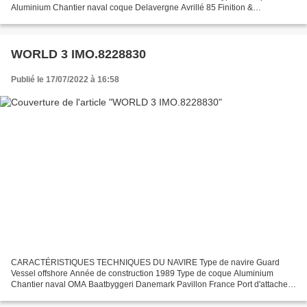
Aluminium Chantier naval coque Delavergne Avrillé 85 Finition &
aménagement Neptune Harlinxveld Pays Bas Immatriculation...
WORLD 3 IMO.8228830
Publié le 17/07/2022 à 16:58
CARACTÉRISTIQUES TECHNIQUES DU NAVIRE Type de navire Guard
Vessel offshore Année de construction 1989 Type de coque Aluminium
Chantier naval OMA Baatbyggeri Danemark Pavillon France Port d'attache
Marseille Longueur LOA (m) 27.06 m Largeur hors tout 6.15...