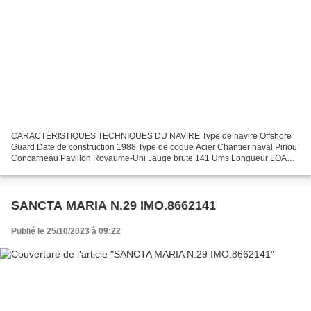
CARACTÉRISTIQUES TECHNIQUES DU NAVIRE Type de navire Offshore
Guard Date de construction 1988 Type de coque Acier Chantier naval Piriou
Concarneau Pavillon Royaume-Uni Jauge brute 141 Ums Longueur LOA
(m) 22.40 m Longueur LBP (m) 21.09 m Largeur hors...
SANCTA MARIA N.29 IMO.8662141
Publié le 25/10/2023 à 09:22