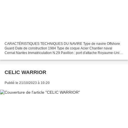
CARACTÉRISTIQUES TECHNIQUES DU NAVIRE Type de navire Offshore
Guard Date de construction 1984 Type de coque Acier Chantier naval
Cernat Nantes Immatriculation N.29 Pavillon : port d'attache Royaume-Uni :
Newry Jauge brute 106 Ums Longueur LOA (m) 20.37...
CELIC WARRIOR
Publié le 21/10/2023 à 10:20