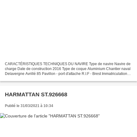
CARACTÉRISTIQUES TECHNIQUES DU NAVIRE Type de navire Navire de
charge Date de construction 2016 Type de coque Aluminium Chantier naval
Delavergne Avrillé 85 Pavillon - port d'attache R.I.F - Brest Immatriculation
933874F Jauge brute 127.51 Ums Longueur...
HARMATTAN ST.926668
Publié le 31/03/2021 à 10:34