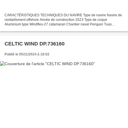
CARACTÉRISTIQUES TECHNIQUES DU NAVIRE Type de navire Navire de
ravitaillement offshore Année de construction 2023 Type de coque
Aluminium type Windflex-27 catamaran Chantier naval Penguin Tuas
Singapour Pavillon Royaume Uni Jauge brute 230 Ums Longueur...
CELTIC WIND DP.736160
Publié le 05/11/2024 à 18:02