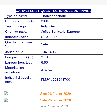
CARACTÉRISTIQUES TECHNIQUES DU NAVIRE
Type de navire
Thonier senneur
Date de construction
2006
Type de coque
Polyester
Chantier naval
Asfibe Benicarlo Espagne
Immatriculation
ST.925347
Quartier maritime :
Sète
Port
Jauge brute
104.54 Tx
Longueur LOA (m)
24.95 m
Largeur hors tout
6.60 m
Motorisation
316 Kw
propulsion
Indicatif d'appel :
FMJY : 228248700
mmsi
Sète 26 février 2020