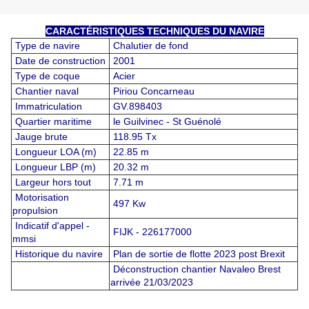
CARACTÉRISTIQUES TECHNIQUES DU NAVIRE
Type de navire
Chalutier de fond
Date de construction
2001
Type de coque
Acier
Chantier naval
Piriou Concarneau
Immatriculation
GV.898403
Quartier maritime
le Guilvinec - St Guénolé
Jauge brute
118.95 Tx
Longueur LOA (m)
22.85 m
Longueur LBP (m)
20.32 m
Largeur hors tout
7.71 m
Motorisation
497 Kw
propulsion
Indicatif d'appel -
FIJK - 226177000
mmsi
Historique du navire
Plan de sortie de flotte 2023 post Brexit
Déconstruction chantier Navaleo Brest
arrivée 21/03/2023