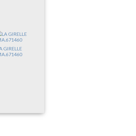
A GIRELLE
A.671460