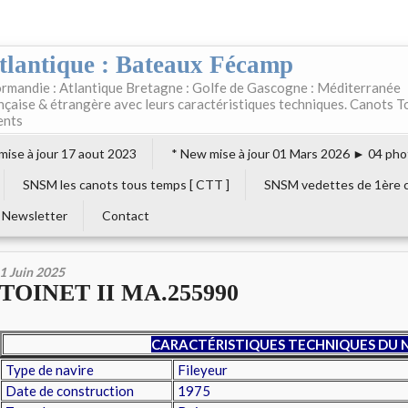
tlantique : Bateaux Fécamp
rmandie : Atlantique Bretagne : Golfe de Gascogne : Méditerranée
ançaise & étrangère avec leurs caractéristiques techniques. Canots T
ents
 mise à jour 17 aout 2023
* New mise à jour 01 Mars 2026 ► 04 pho
SNSM les canots tous temps [ CTT ]
SNSM vedettes de 1ère c
Newsletter
Contact
1 Juin 2025
TOINET II MA.255990
CARACTÉRISTIQUES TECHNIQUES DU 
Type de navire
Fileyeur
Date de construction
1975