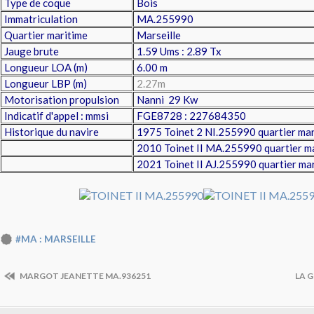
Type de coque
Bois
Immatriculation
MA.255990
Quartier maritime
Marseille
Jauge brute
1.59 Ums : 2.89 Tx
Longueur LOA (m)
6.00 m
Longueur LBP (m)
2.27m
Motorisation propulsion
Nanni 29 Kw
Indicatif d'appel : mmsi
FGE8728 : 227684350
Historique du navire
1975 Toinet 2 NI.255990 quartier mar
2010 Toinet II MA.255990 quartier ma
2021 Toinet II AJ.255990 quartier mar
#MA : MARSEILLE
MARGOT JEANETTE MA.936251
LA G