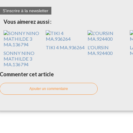
S'inscrire à la newsletter
Vous aimerez aussi :
TIKI 4 MA.936264
L'OURSIN
L
SONNY NINO
MA.924400
M
MATHILDE 3
MA.136794
Commenter cet article
Ajouter un commentaire