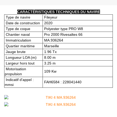
CARACTÉRISTIQUES TECHNIQUES DU NAVIRE
Type de navire
Fileyeur
Date de construction
2020
Type de coque
Polyester type PRO W8
Chantier naval
Pro 2000 Rivesaltes 66
Immatriculation
MA.936264
Quartier maritime
Marseille
Jauge brute
1.96 Tx
Longueur LOA (m)
8.00 m
Largeur hors tout
3.25 m
Motorisation
109 Kw
propulsion
Indicatif d'appel :
FAH6584 : 228041440
mmsi