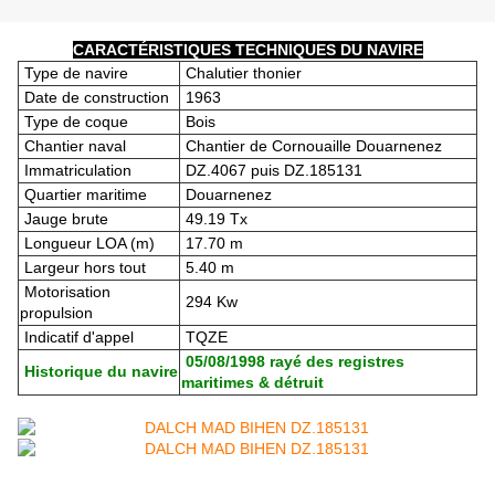
CARACTÉRISTIQUES TECHNIQUES DU NAVIRE
Type de navire
Chalutier thonier
Date de construction
1963
Type de coque
Bois
Chantier naval
Chantier de Cornouaille Douarnenez
Immatriculation
DZ.4067 puis DZ.185131
Quartier maritime
Douarnenez
Jauge brute
49.19 Tx
Longueur LOA (m)
17.70 m
Largeur hors tout
5.40 m
Motorisation
294 Kw
propulsion
Indicatif d'appel
TQZE
05/08/1998 rayé des registres
Historique du navire
maritimes & détruit