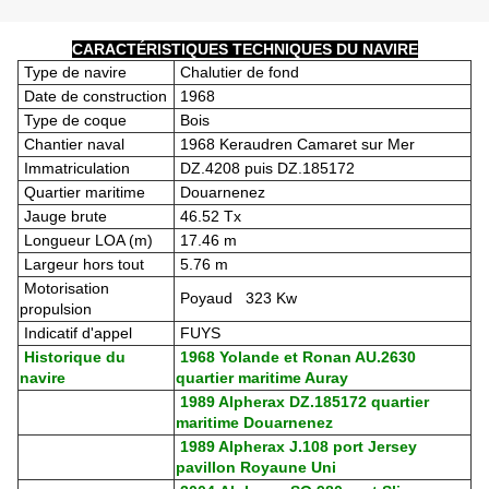
CARACTÉRISTIQUES TECHNIQUES DU NAVIRE
Type de navire
Chalutier de fond
Date de construction
1968
Type de coque
Bois
Chantier naval
1968 Keraudren Camaret sur Mer
Immatriculation
DZ.4208 puis DZ.185172
Quartier maritime
Douarnenez
Jauge brute
46.52 Tx
Longueur LOA (m)
17.46 m
Largeur hors tout
5.76 m
Motorisation
Poyaud 323 Kw
propulsion
Indicatif d'appel
FUYS
Historique du
1968 Yolande et Ronan AU.2630
navire
quartier maritime Auray
1989 Alpherax DZ.185172 quartier
maritime Douarnenez
1989 Alpherax J.108 port Jersey
pavillon Royaune Uni