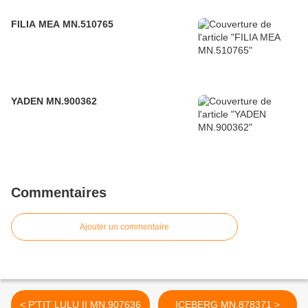
FILIA MEA MN.510765
YADEN MN.900362
Commentaires
Ajouter un commentaire
< P'TIT LULU II MN.907636
ICEBERG MN.878371 >