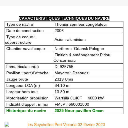
CARACTÉRISTIQUES TECHNIQUES DU NAVIRE
Type de navire
Thonier senneur congélateur
Date de construction
2006
Type de coque :
Acier : aluminium
superstructure
Chantier naval coque
Northerm Gdansk Pologne
Finition & aménagement Piriou
Concarneau
Immatriculation(s)
DI.925755
Pavillon : port d'attache
Mayotte : Dzaoudzi
Jauge brute
2319 Ums
Longueur LOA (m)
84.10 m
Largeur hors tout
13.80 m
Motorisation propulsion
Wärtsilä 6L46F 4000 kW
Indicatif d'appel : mmsi
FMJP : 660001800
Historique du navire
2025 Nour pavillon Oman