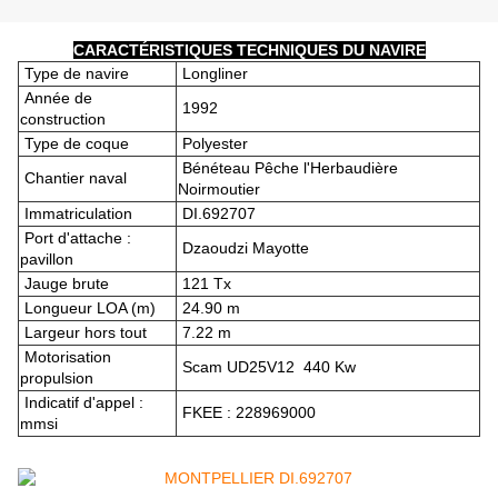
CARACTÉRISTIQUES TECHNIQUES DU NAVIRE
Type de navire
Longliner
Année de
1992
construction
Type de coque
Polyester
Bénéteau Pêche l'Herbaudière
Chantier naval
Noirmoutier
Immatriculation
DI.692707
Port d'attache :
Dzaoudzi Mayotte
pavillon
Jauge brute
121 Tx
Longueur LOA (m)
24.90 m
Largeur hors tout
7.22 m
Motorisation
Scam UD25V12 440 Kw
propulsion
Indicatif d'appel :
FKEE : 228969000
mmsi