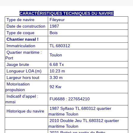
CARACTÉRISTIQUES TECHNIQUES DU NAVIRE
Type de navire
Fileyeur
Date de construction
1987
Type de coque
Bois
Chantier naval !
Immatriculation
TL.680312
Quartier maritime :
Toulon
Port
Jauge brute
6.68 Tx
Longueur LOA (m)
10.23 m
Largeur hors tout
3.30 m
Motorisation
92 Kw
propulsion
Indicatif d'appel :
FU6688 : 227654210
mmsi
1987 Sylfaso TL.680312 quartier
Historique du navire
maritime Toulon
2010 Double Jeu TL.680312 quartier
maritime Toulon
2021 Retiré en sortie de flotte