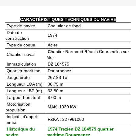
CARACTÉRISTIQUES TECHNIQUES DU NAVIRE
Type de navire
Chalutier de fond
Date de
1974
construction
Type de coque
Acier
C
hantier
N
ormand
R
éunis Courseulles sur
Chantier naval
Mer
Immatriculation
DZ.184575
Quartier maritime
Douarnenez
Jauge brute
267.98 Tx
Longueur LOA (m)
38.75 m
Longueur LBP (m)
33.80 m
Largeur hors tout
8.00 m
Motorisation
MAK 1030 kW
propulsion
Indicatif d'appel :
FZKA : 227961000
mmsi
Historique du
1974 Trezien DZ.184575 quartier
navire
maritime Douarnenez