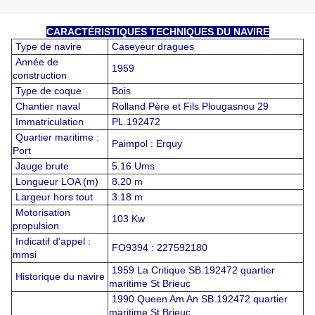
CARACTÉRISTIQUES TECHNIQUES DU NAVIRE
Type de navire
Caseyeur dragues
Année de
1959
construction
Type de coque
Bois
Chantier naval
Rolland Père et Fils Plougasnou 29
Immatriculation
PL.192472
Quartier maritime :
Paimpol : Erquy
Port
Jauge brute
5.16 Ums
Longueur LOA (m)
8.20 m
Largeur hors tout
3.18 m
Motorisation
103 Kw
propulsion
Indicatif d'appel :
FO9394 : 227592180
mmsi
1959 La Critique SB.192472 quartier
Historique du navire
maritime St Brieuc
1990 Queen Am An SB.192472 quartier
maritime St Brieuc