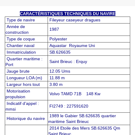
CARACTÉRISTIQUES TECHNIQUES DU NAVIRE
Type de navire
Fileyeur caseyeur dragues
Année de
1987
construction
Type de coque
Polyester
Chantier naval
Aquastar Royaume Uni
Immatriculation
SB.626635
Quartier maritime :
Saint Brieuc : Erquy
Port
Jauge brute
12.05 Ums
Longueur LOA (m)
11.88 m
Largeur hors tout
3.80 m
Motorisation
Volvo TAMD 71B 148 Kw
propulsion
Indicatif d'appel :
FI2749 : 227591620
mmsi
1989 le Gabier SB.626635 quartier
Historique du navire
maritime Saint Brieuc
2014 Etoile des Mers SB.626635 Qm
Saint Brieuc