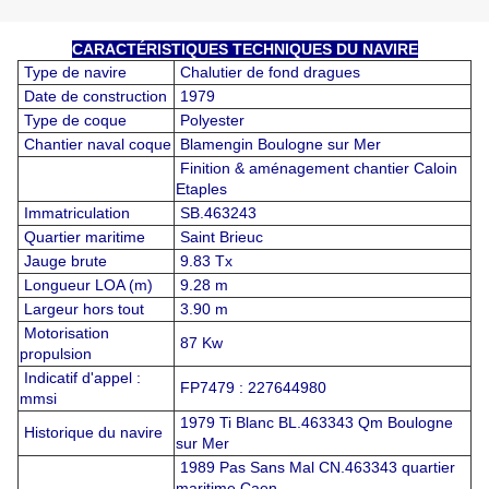
CARACTÉRISTIQUES TECHNIQUES DU NAVIRE
Type de navire
Chalutier de fond dragues
Date de construction
1979
Type de coque
Polyester
Chantier naval coque
Blamengin Boulogne sur Mer
Finition & aménagement chantier Caloin
Etaples
Immatriculation
SB.463243
Quartier maritime
Saint Brieuc
Jauge brute
9.83 Tx
Longueur LOA (m)
9.28 m
Largeur hors tout
3.90 m
Motorisation
87 Kw
propulsion
Indicatif d'appel :
FP7479 : 227644980
mmsi
1979 Ti Blanc BL.463343 Qm Boulogne
Historique du navire
sur Mer
1989 Pas Sans Mal CN.463343 quartier
maritime Caen