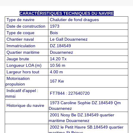
CARACTÉRISTIQUES TECHNIQUES DU NAVIRE
Type de navire
Chalutier de fond dragues
Date de construction
1973
Type de coque
Bois
Chantier naval
Le Gall Douarnenez
Immatriculation
DZ.184549
Quartier maritime
Douarnenez
Jauge brute
14.20 Tx
Longueur LOA (m)
10.56 m
Largeur hors tout
4.00 m
Motorisation
167 Kw
propulsion
Indicatif d'appel :
FT7844 : 227640720
mmsi
1973 Caroline Sophie DZ.184549 Qm
Historique du navire
Douarnenez
2001 Nosy Be DZ.184549 quartier
maritime Douarnenez
2002 le Petit Havre SB.184549 quartier
maritime St Brieuc