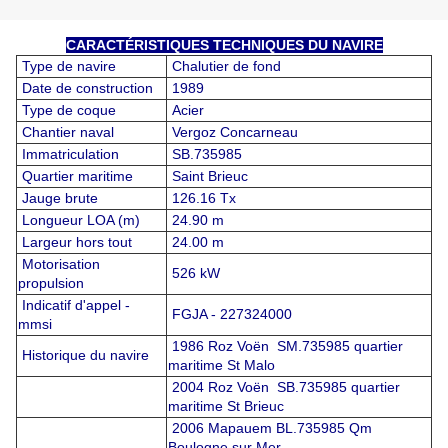
CARACTÉRISTIQUES TECHNIQUES DU NAVIRE
Type de navire
Chalutier de fond
Date de construction
1989
Type de coque
Acier
Chantier naval
Vergoz Concarneau
Immatriculation
SB.735985
Quartier maritime
Saint Brieuc
Jauge brute
126.16 Tx
Longueur LOA (m)
24.90 m
Largeur hors tout
24.00 m
Motorisation
526 kW
propulsion
Indicatif d'appel -
FGJA - 227324000
mmsi
1986 Roz Voën SM.735985 quartier
Historique du navire
maritime St Malo
2004 Roz Voën SB.735985 quartier
maritime St Brieuc
2006 Mapauem BL.735985 Qm
Boulogne sur Mer