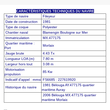
CARACTÉRISTIQUES TECHNIQUES DU NAVIRE
Type de navire
Fileyeur
Date de construction
1981
Type de coque
Polyester
Chantier naval
Blamengin Boulogne sur Mer
Immatriculation
MX.477175
Quartier maritime :
Morlaix
Port
Jauge brute
4.43 Tx
Longueur LOA (m)
7.80 m
Largeur hors tout
3.08 m
Motorisation
85 Kw
propulsion
Indicatif d'appel : mmsi
FS6685 : 227619920
1981 Bélouga AY.477175 quartier
Historique du navire
maritime Auray
2006 Bélouga MX.477175 quartier
maritime Morlaix