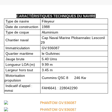
CARACTÉRISTIQUES TECHNIQUES DU NAVIRE
Type de navire
Fileyeur
Date de construction
1988
Type de coque
Aluminium
Cap Naval Marine Plobannalec Lesconil
Chantier naval
29
Immatriculation
GV.936087
Quartier maritime
le Guilvinec
Jauge brute
5.40 Ums
Longueur LOA (m)
9.99 m
Largeur hors tout
3.45 m
Motorisation
Cummins QSC 8 246 Kw
propulsion
Indicatif d'appel :
FAH6641 : 228042290
mmsi