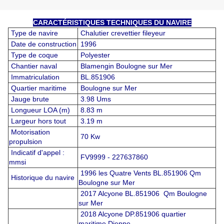
CARACTÉRISTIQUES TECHNIQUES DU NAVIRE
Type de navire
Chalutier crevettier fileyeur
Date de construction
1996
Type de coque
Polyester
Chantier naval
Blamengin Boulogne sur Mer
Immatriculation
BL.851906
Quartier maritime
Boulogne sur Mer
Jauge brute
3.98 Ums
Longueur LOA (m)
8.83 m
Largeur hors tout
3.19 m
Motorisation
70 Kw
propulsion
Indicatif d'appel :
FV9999 - 227637860
mmsi
1996 les Quatre Vents BL.851906 Qm
Historique du navire
Boulogne sur Mer
2017 Alcyone BL.851906 Qm Boulogne
sur Mer
2018 Alcyone DP.851906 quartier
maritime Dieppe