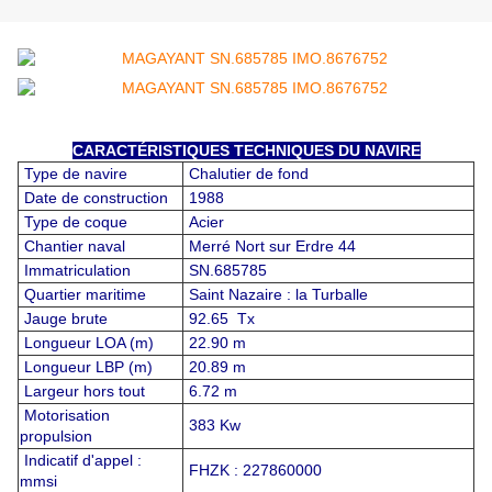
CARACTÉRISTIQUES TECHNIQUES DU NAVIRE
Type de navire
Chalutier de fond
Date de construction
1988
Type de coque
Acier
Chantier naval
Merré Nort sur Erdre 44
Immatriculation
SN.685785
Quartier maritime
Saint Nazaire : la Turballe
Jauge brute
92.65 Tx
Longueur LOA (m)
22.90 m
Longueur LBP (m)
20.89 m
Largeur hors tout
6.72 m
Motorisation
383 Kw
propulsion
Indicatif d'appel :
FHZK : 227860000
mmsi