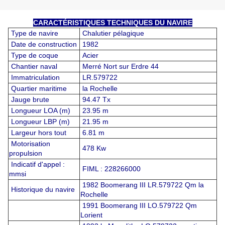
CARACTÉRISTIQUES TECHNIQUES DU NAVIRE
Type de navire
Chalutier pélagique
Date de construction
1982
Type de coque
Acier
Chantier naval
Merré Nort sur Erdre 44
Immatriculation
LR.579722
Quartier maritime
la Rochelle
Jauge brute
94.47 Tx
Longueur LOA (m)
23.95 m
Longueur LBP (m)
21.95 m
Largeur hors tout
6.81 m
Motorisation
478 Kw
propulsion
Indicatif d'appel :
FIML : 228266000
mmsi
1982 Boomerang III LR.579722 Qm la
Historique du navire
Rochelle
1991 Boomerang III LO.579722 Qm
Lorient