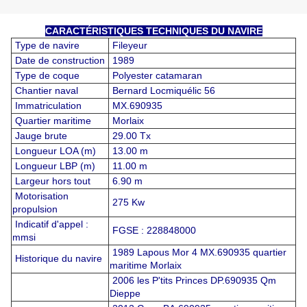
CARACTÉRISTIQUES TECHNIQUES DU NAVIRE
Type de navire
Fileyeur
Date de construction
1989
Type de coque
Polyester catamaran
Chantier naval
Bernard Locmiquélic 56
Immatriculation
MX.690935
Quartier maritime
Morlaix
Jauge brute
29.00 Tx
Longueur LOA (m)
13.00 m
Longueur LBP (m)
11.00 m
Largeur hors tout
6.90 m
Motorisation
275 Kw
propulsion
Indicatif d'appel :
FGSE : 228848000
mmsi
1989 Lapous Mor 4 MX.690935 quartier
Historique du navire
maritime Morlaix
2006 les P'tits Princes DP.690935 Qm
Dieppe