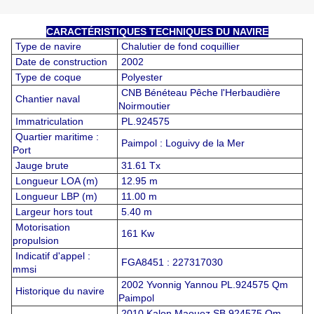
CARACTÉRISTIQUES TECHNIQUES DU NAVIRE
Type de navire
Chalutier de fond coquillier
Date de construction
2002
Type de coque
Polyester
CNB Bénéteau Pêche l'Herbaudière
Chantier naval
Noirmoutier
Immatriculation
PL.924575
Quartier maritime :
Paimpol : Loguivy de la Mer
Port
Jauge brute
31.61 Tx
Longueur LOA (m)
12.95 m
Longueur LBP (m)
11.00 m
Largeur hors tout
5.40 m
Motorisation
161 Kw
propulsion
Indicatif d'appel :
FGA8451 : 227317030
mmsi
2002 Yvonnig Yannou PL.924575 Qm
Historique du navire
Paimpol
2010 Kalon Maouez SB.924575 Qm