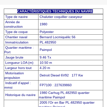
CARACTÉRISTIQUES TECHNIQUES DU NAVIRE
Type de navire
Chalutier coquillier caseyeur
Année de
1980
construction
Type de coque
Polyester
Chantier naval
Bernard Locmiquélic 56
Immatriculation
PL.482950
Quartier maritime :
Paimpol
Port
Jauge brute
9.46 Tx
Longueur LOA (m)
10.50 m
Largeur hors tout
4.20 m
Motorisation
Detroit Diesel 6V92 177 Kw
propulsion
Indicatif d'appel :
FP7100 : 227639860
mmsi
1980 Carhug PL.482950 quartier
Historique du navire
maritime Paimpol
2005 l'Or en Bar PL.482950 quartier