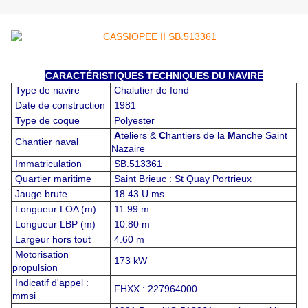
CARACTÉRISTIQUES TECHNIQUES DU NAVIRE
Type de navire
Chalutier de fond
Date de construction
1981
Type de coque
Polyester
A
teliers &
C
hantiers de la
M
anche Saint
Chantier naval
Nazaire
Immatriculation
SB.513361
Quartier maritime
Saint Brieuc : St Quay Portrieux
Jauge brute
18.43 U ms
Longueur LOA (m)
11.99 m
Longueur LBP (m)
10.80 m
Largeur hors tout
4.60 m
Motorisation
173 kW
propulsion
Indicatif d'appel :
FHXX : 227964000
mmsi