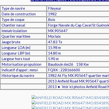
Type de navire
Fileyeur
Date de construction
1982
Type de coque
Bois
Chantier naval
Forge Navale du Cap Caval St Guénol
Immatriculation
MX.905647
Quartier maritime
Morlaix
Jauge brute
47.83 Tx
Longueur LOA (m)
15.98 m
Longueur LBP (m)
14.80 m
Largeur hors tout
5.90 m
Motorisation propulsion
Baudouin 6m26 158 Kw
Indicatif d'appel : mmsi
FQXK : 228166600
Historique du navire
1982 At Fly MX.905647 quartier mari
2013 Anfield Road MX.905647 quarti
2013
► Voir ici photos Anfield Roa