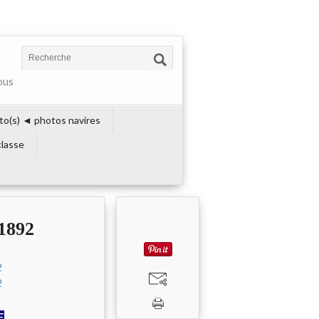
ous
to(s) ◄ photos navires
lasse
1892
E