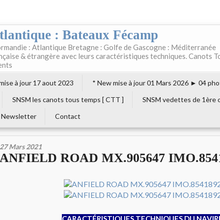
tlantique : Bateaux Fécamp
rmandie : Atlantique Bretagne : Golfe de Gascogne : Méditerranée
ançaise & étrangère avec leurs caractéristiques techniques. Canots T
ents
 mise à jour 17 aout 2023
* New mise à jour 01 Mars 2026 ► 04 pho
SNSM les canots tous temps [ CTT ]
SNSM vedettes de 1ère c
Newsletter
Contact
27 Mars 2021
ANFIELD ROAD MX.905647 IMO.854
CARACTÉRISTIQUES TECHNIQUES DU NAVIR