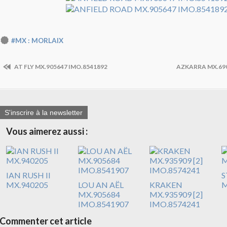
#MX : MORLAIX
AT FLY MX.905647 IMO.8541892
AZKARRA MX.690
S'inscrire à la newsletter
Vous aimerez aussi :
IAN RUSH II
S
MX.940205
LOU AN AËL
KRAKEN
M
MX.905684
MX.935909 [2]
IMO.8541907
IMO.8574241
Commenter cet article