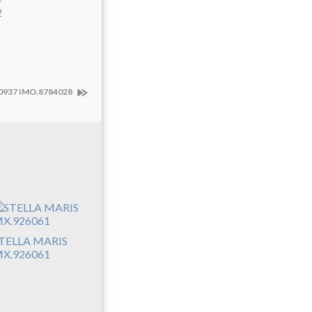
937 IMO.8784028
TELLA MARIS
X.926061