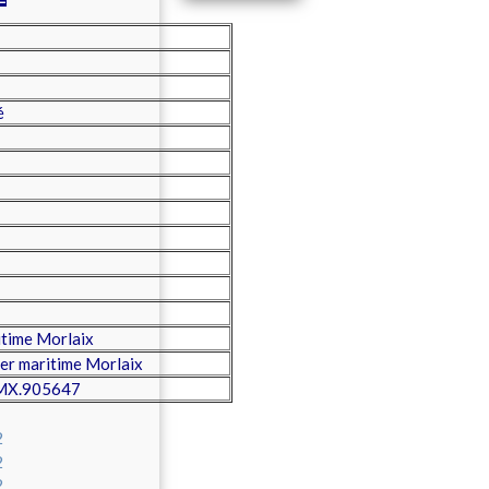
é
time Morlaix
er maritime Morlaix
d MX.905647