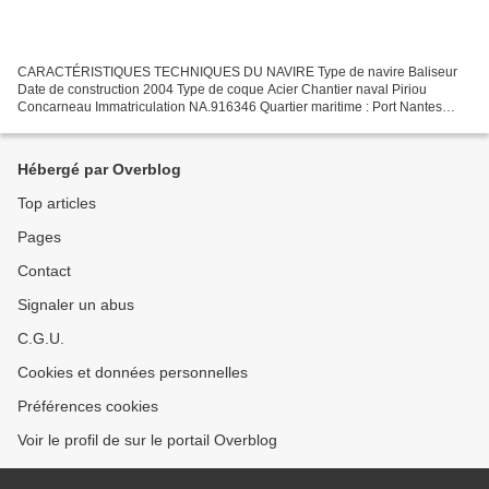
CARACTÉRISTIQUES TECHNIQUES DU NAVIRE Type de navire Baliseur
Date de construction 2004 Type de coque Acier Chantier naval Piriou
Concarneau Immatriculation NA.916346 Quartier maritime : Port Nantes
Jauge brute 265 Tx Longueur LOA (m) 43.41 m Largeur...
Hébergé par Overblog
Top articles
Pages
Contact
Signaler un abus
C.G.U.
Cookies et données personnelles
Préférences cookies
Voir le profil de sur le portail Overblog