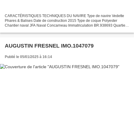
CARACTÉRISTIQUES TECHNIQUES DU NAVIRE Type de navire Vedette
Phares & Balises Date de construction 2015 Type de coque Polyester
Chantier naval JFA Naval Concarneau Immatriculation BR.938693 Quartier
maritime : Port Brest Jauge brute 265 Tx Longueur LOA...
AUGUSTIN FRESNEL IMO.1047079
Publié le 05/01/2025 à 16:14