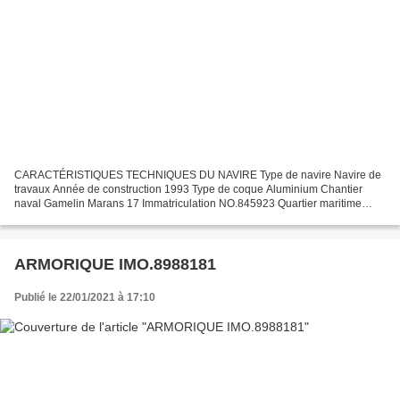
CARACTÉRISTIQUES TECHNIQUES DU NAVIRE Type de navire Navire de
travaux Année de construction 1993 Type de coque Aluminium Chantier
naval Gamelin Marans 17 Immatriculation NO.845923 Quartier maritime
Noirmoutier Jauge brute 24.58 Ums Longueur LOA (m) 18.00...
ARMORIQUE IMO.8988181
Publié le 22/01/2021 à 17:10