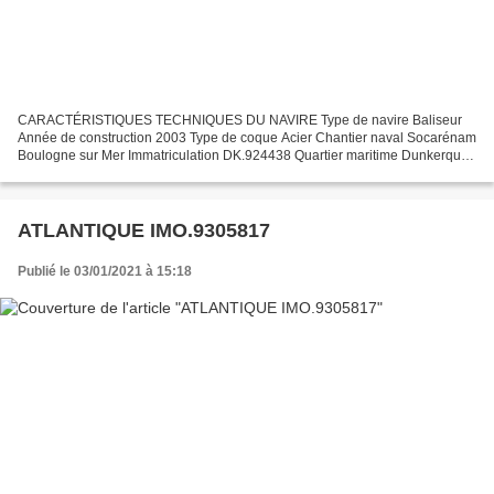
CARACTÉRISTIQUES TECHNIQUES DU NAVIRE Type de navire Baliseur
Année de construction 2003 Type de coque Acier Chantier naval Socarénam
Boulogne sur Mer Immatriculation DK.924438 Quartier maritime Dunkerque
Jauge brute 450 Tx Longueur LOA (m) 44.50 m Largeur...
ATLANTIQUE IMO.9305817
Publié le 03/01/2021 à 15:18