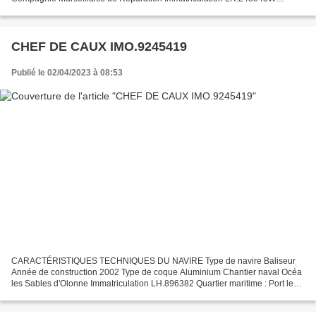
Quartier maritime la Rochelle Jauge brute 56.15 Tx Longueur...
CHEF DE CAUX IMO.9245419
Publié le 02/04/2023 à 08:53
CARACTÉRISTIQUES TECHNIQUES DU NAVIRE Type de navire Baliseur
Année de construction 2002 Type de coque Aluminium Chantier naval Océa
les Sables d'Olonne Immatriculation LH.896382 Quartier maritime : Port le
Havre Jauge brute 180 Ums Longueur LOA (m) 30.10...