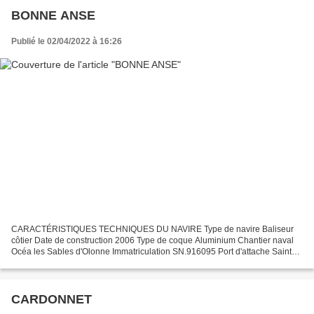
BONNE ANSE
Publié le 02/04/2022 à 16:26
CARACTÉRISTIQUES TECHNIQUES DU NAVIRE Type de navire Baliseur
côtier Date de construction 2006 Type de coque Aluminium Chantier naval
Océa les Sables d'Olonne Immatriculation SN.916095 Port d'attache Saint
Nazaire Jauge brute 53.11 Ums Longueur LOA (m)...
CARDONNET