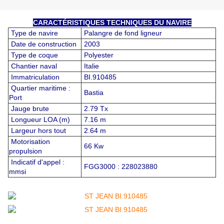
CARACTÉRISTIQUES TECHNIQUES DU NAVIRE
Type de navire
Palangre de fond ligneur
Date de construction
2003
Type de coque
Polyester
Chantier naval
Italie
Immatriculation
BI.910485
Quartier maritime :
Bastia
Port
Jauge brute
2.79 Tx
Longueur LOA (m)
7.16 m
Largeur hors tout
2.64 m
Motorisation
66 Kw
propulsion
Indicatif d'appel :
FGG3000 : 228023880
mmsi