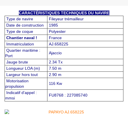
CARACTÉRISTIQUES TECHNIQUES DU NAVIRE
Type de navire
Fileyeur trémailleur
Date de construction
1985
Type de coque
Polyester
Chantier naval !
France
Immatriculation
AJ.658225
Quartier maritime :
Ajaccio
Port
Jauge brute
2.34 Tx
Longueur LOA (m)
7.50 m
Largeur hors tout
2.90 m
Motorisation
116 Kw
propulsion
Indicatif d'appel :
FU8768 : 227085740
mmsi