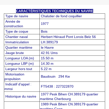
CARACTÉRISTIQUES TECHNIQUES DU NAVIRE
Type de navire
Chalutier de fond coquillier
Année de
1977
construction
Type de coque
Bois
Chantier naval
Herbert Héraud Pont Lorois Belz 56
Immatriculation
LH.389179
Quartier maritime
le Havre
Jauge brute
42.91 Ums
Longueur LOA (m)
15.50 m
Longueur LBP (m)
14.30 m
Largeur hors tout
5.22 m
Motorisation
Baudouin 294 Kw
propulsion
Indicatif d'appel :
FT5438 : 227322870
mmsi
1977 Pesk Bihen CH.389179 quartier
Historique du navire
maritime Cherbourg
1989 Pesk Bihen CN.389179 quartier
maritime Caen