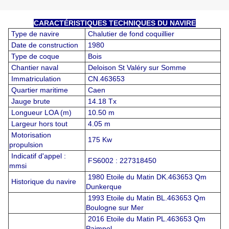
CARACTÉRISTIQUES TECHNIQUES DU NAVIRE
Type de navire
Chalutier de fond coquillier
Date de construction
1980
Type de coque
Bois
Chantier naval
Deloison St Valéry sur Somme
Immatriculation
CN.463653
Quartier maritime
Caen
Jauge brute
14.18 Tx
Longueur LOA (m)
10.50 m
Largeur hors tout
4.05 m
Motorisation
175 Kw
propulsion
Indicatif d'appel :
FS6002 : 227318450
mmsi
1980 Etoile du Matin DK.463653 Qm
Historique du navire
Dunkerque
1993 Etoile du Matin BL.463653 Qm
Boulogne sur Mer
2016 Etoile du Matin PL.463653 Qm
Paimpol