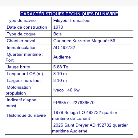
CARACTÉRISTIQUES TECHNIQUES DU NAVIRE
Type de navire
Fileyeur trémailleur
Date de construction
1979
Type de coque
Bois
Chantier naval
Guennec Kerzerho Magouër 56
Immatriculation
AD.492732
Quartier maritime :
Audierne
Port
Jauge brute
5.88 Tx
Longueur LOA (m)
8.10 m
Largeur hors tout
3.10 m
Motorisation
Iveco 40 Kw
propulsion
Indicatif d'appel :
FP8557 : 227639670
mmsi
1979 Beluga LO.492732 quartier
Historique du navire
maritime de Lorient
2025 Saint Dreyer AD.492732 quartier
maritime Audierne