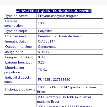
CARACTÉRISTIQUES TECHNIQUES DU NAVIRE
Type de navire
Fileyeur caseyeur dragues
Date de
1986
construction
Type de coque
Polyester
Chantier naval
Bénéteau St Hilaire de Riez 85
Immatriculation
CC.638147
Quartier maritime
Concarneau
Jauge brute
5.98 Tx
Longueur LOA (m)
8.30 m
Largeur hors tout
3.28 m
Motorisation
75 Kw
propulsion
Indicatif d'appel :
FU4925 : 227635650
mmsi
1986 Iris BR.638147 quartier maritime
Historique du navire
Brest
2006 Artemis II BR.638147 quartier
maritime Brest
2014 Artemis II MX.638147 quartier