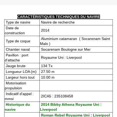
CARACTÉRISTIQUES TECHNIQUES DU NAVIRE
Type de navire
Navire de recherche
Date de
2014
construction
Aluminium catamaran ( Socarenam Saint
Type de coque
Malo )
Chantier naval
Socarenam Boulogne sur Mer
Pavillon : port
Royaume Uni : Liverpool
d'attache
Jauge brute
134 Tx
Longueur LOA (m)
27.50 m
Largeur hors tout
10.00 m
Motorisation
propulsion
Indicatif d'appel :
2ICA5 : 235108458
mmsi
Historique du
2014 Bibby Athena Royaume Uni :
navire
Liverpool
Roman Rebel Royaume Uni : Liverpool