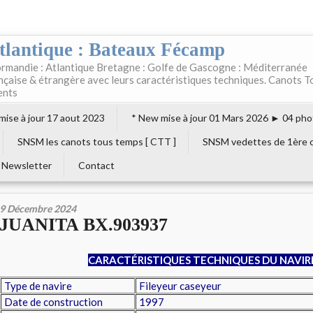
tlantique : Bateaux Fécamp
rmandie : Atlantique Bretagne : Golfe de Gascogne : Méditerranée
ançaise & étrangère avec leurs caractéristiques techniques. Canots T
ents
 mise à jour 17 aout 2023
* New mise à jour 01 Mars 2026 ► 04 pho
SNSM les canots tous temps [ CTT ]
SNSM vedettes de 1ère c
Newsletter
Contact
9 Décembre 2024
JUANITA BX.903937
CARACTÉRISTIQUES TECHNIQUES DU NAVIR
Type de navire
Fileyeur caseyeur
Date de construction
1997