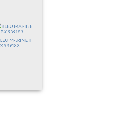
LEU MARINE II
X.939183