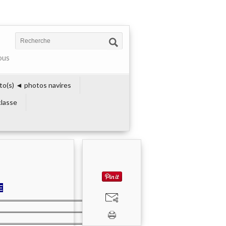
ous
to(s) ◄ photos navires
lasse
E