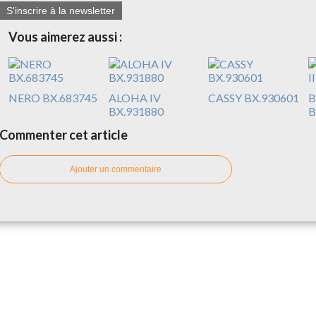
S'inscrire à la newsletter
Vous aimerez aussi :
NERO BX.683745
ALOHA IV
CASSY BX.930601
B
BX.931880
B
Commenter cet article
Ajouter un commentaire