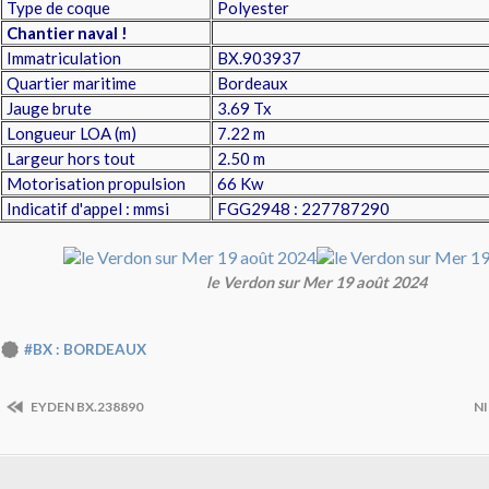
Type de coque
Polyester
Chantier naval !
Immatriculation
BX.903937
Quartier maritime
Bordeaux
Jauge brute
3.69 Tx
Longueur LOA (m)
7.22 m
Largeur hors tout
2.50 m
Motorisation propulsion
66 Kw
Indicatif d'appel : mmsi
FGG2948 : 227787290
le Verdon sur Mer 19 août 2024
#BX : BORDEAUX
EYDEN BX.238890
NI