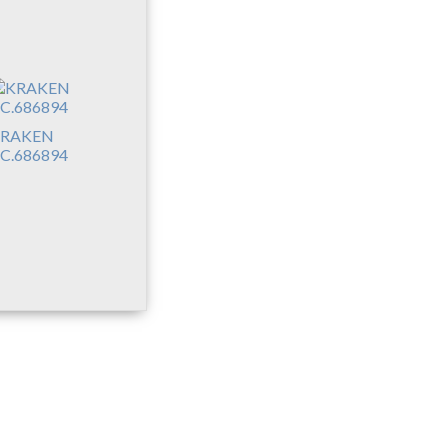
RAKEN
C.686894