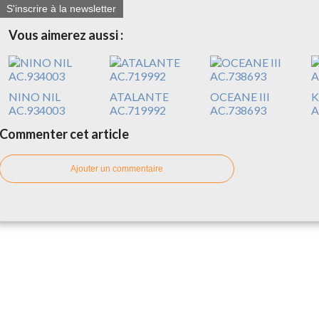
S'inscrire à la newsletter
Vous aimerez aussi :
NINO NIL
ATALANTE
OCEANE III
K
AC.934003
AC.719992
AC.738693
A
Commenter cet article
Ajouter un commentaire