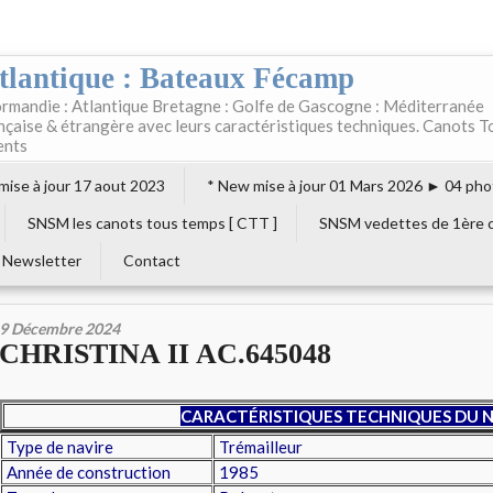
tlantique : Bateaux Fécamp
rmandie : Atlantique Bretagne : Golfe de Gascogne : Méditerranée
ançaise & étrangère avec leurs caractéristiques techniques. Canots T
ents
 mise à jour 17 aout 2023
* New mise à jour 01 Mars 2026 ► 04 pho
SNSM les canots tous temps [ CTT ]
SNSM vedettes de 1ère c
Newsletter
Contact
9 Décembre 2024
CHRISTINA II AC.645048
CARACTÉRISTIQUES TECHNIQUES DU N
Type de navire
Trémailleur
Année de construction
1985