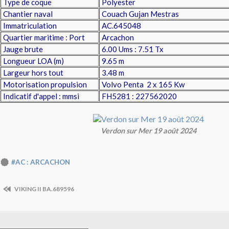
Type de coque
Polyester
Chantier naval
Couach Gujan Mestras
Immatriculation
AC.645048
Quartier maritime : Port
Arcachon
Jauge brute
6.00 Ums : 7.51 Tx
Longueur LOA (m)
9.65 m
Largeur hors tout
3.48 m
Motorisation propulsion
Volvo Penta 2 x 165 Kw
Indicatif d'appel : mmsi
FH5281 : 227562020
Verdon sur Mer 19 août 2024
#AC : ARCACHON
VIKING II BA.689596