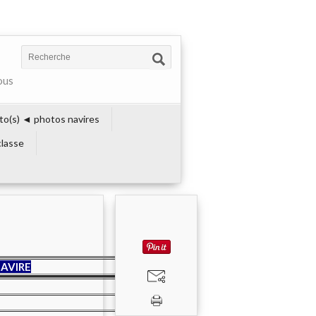
ous
to(s) ◄ photos navires
lasse
AVIRE